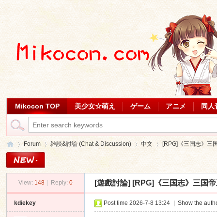
Mikocon TOP
美少女☆萌え
ゲーム
アニメ
同人
Forum
雑談&討論 (Chat & Discussion)
中文
[RPG]《三国志》三国
[遊戲討論]
[RPG]《三国志》三国
View:
148
|
Reply:
0
Mi
»
›
›
›
kdiekey
Post time 2026-7-8 13:24
|
Show the autho