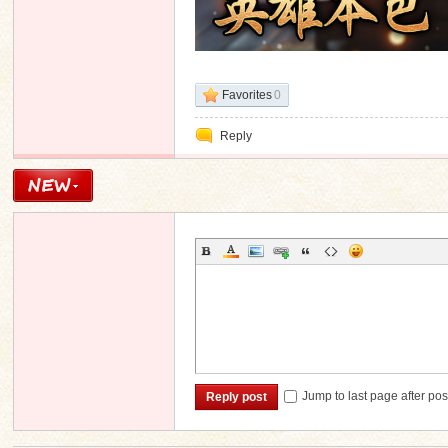
Favorites
0
Reply
Jump to last page after pos
Reply post