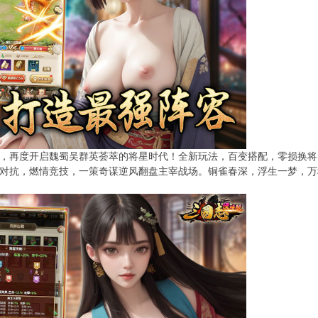
，再度开启魏蜀吴群英荟萃的将星时代！全新玩法，百变搭配，零损换将
对抗，燃情竞技，一策奇谋逆风翻盘主宰战场。铜雀春深，浮生一梦，万