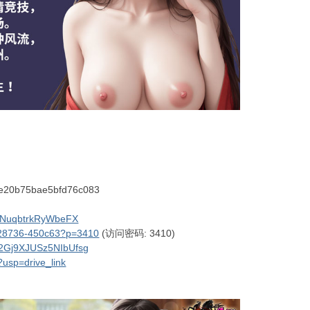
20b75bae5bfd76c083
zbnYNuqbtrkRyWbeFX
67428736-450c63?p=3410
(访问密码: 3410)
Iw2Gj9XJUSz5NIbUfsg
z?usp=drive_link