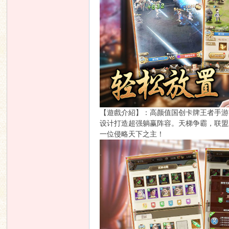
【遊戲介紹】：高颜值国创卡牌王者手游
设计打造超强躺赢阵容。天梯争霸，联盟
一位侵略天下之主！