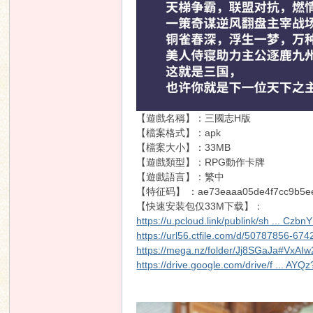
n
【遊戲名稱】：三國志H版
【檔案格式】：apk
【檔案大小】：33MB
【遊戲類型】：RPG動作卡牌
【遊戲語言】：繁中
【特征码】 ：ae73eaaa05de4f7cc9b5ee
【快速安装包仅33M下载】：
https://u.pcloud.link/publink/sh ... C
https://url56.ctfile.com/d/50787856-
https://mega.nz/folder/Jj8SGaJa#VxA
https://drive.google.com/drive/f ... AYQ