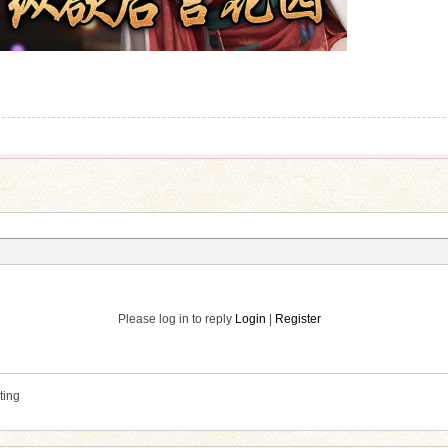
Please log in to reply
Login
|
Register
ting