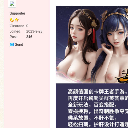
Supporter
Clearanc
0
e
Joined
2023-9-23
Posts
346
ko
Send
Private
Message
co