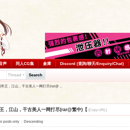
音声
同人CG集
倉庫
Discord (查詢/聊天/Enquiry/Chat)
Thread
Search
帝王，江山，千古美人一网打尽(rar@ ...
帝王，江山，千古美人一网打尽(rar@繁中)【
[Copy URL]
r posts only
|
Descending