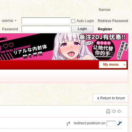
Narrow
userna
Auto Login
Retrieve Password
me
Login
Password
Register
My menu
Return to forum
#
redirect postnum on
1