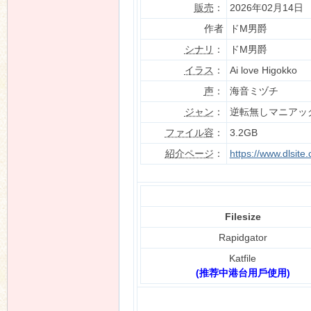
販売
：
2026年02月14日
作者
ドM男爵
シナリ
：
ドM男爵
n
イラス
：
Ai love Higokko
声
：
海音ミヅチ
ジャン
：
逆転無しマニアッ
ファイル容
：
3.2GB
紹介ページ
：
https://www.dlsit
Filesize
Rapidgator
Katfile
(推荐中港台用戶使用)