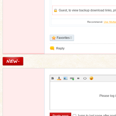
Guest, to view backup download links, 
Recommend:
Use Multip
Favorites
0
Reply
Please log i
Jump to last page after pos
Reply post