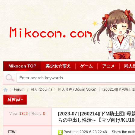
Mikocon TOP
美少女☆萌え
ゲーム
アニメ
同人
Forum
同人 (Doujin)
同人音声 (Doujin Voice)
[260214][ドM騎
[2023-07]
[260214][ドM騎士
View:
1352
|
Reply:
0
Mi
»
›
›
›
らの中出し性活～【マゾ向け/KU100】 [1
FTW
Post time 2026-6-23 22:48
|
Show the auth