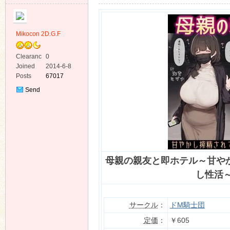
Mikocon 2D.G.F
Clearanc
0
e
Joined
2014-6-8
ko
Posts
67017
Send
Private
Message
母親の親友と即ホテル～甘や
co
し性活～
サークル
：
ドM騎士団
定価
：
￥605