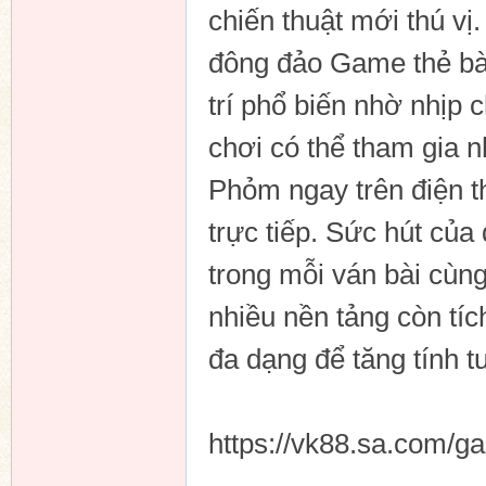
chiến thuật mới thú vị
đông đảo Game thẻ bài
trí phổ biến nhờ nhịp 
chơi có thể tham gia n
Phỏm ngay trên điện t
trực tiếp. Sức hút củ
trong mỗi ván bài cùn
nhiều nền tảng còn tí
đa dạng để tăng tính t
https://vk88.sa.com/g