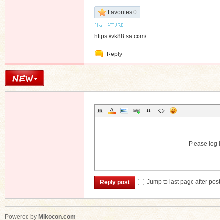
Favorites
0
https://vk88.sa.com/
Reply
Please log i
Jump to last page after pos
Reply post
Powered by
Mikocon.com