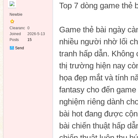
Top 7 dòng game thẻ bà
Newbie
Game thẻ bài ngày càng
Clearanc
0
e
Joined
2026-5-13
nhiều người nhờ lối ch
Posts
15
ko
Send
tranh hấp dẫn. Không c
Private
Message
thị trường hiện nay cò
họa đẹp mắt và tính n
fantasy cho đến game 
nghiệm riêng dành cho
co
bài hot đang được cộn
bài chiến thuật hấp d
chiến thuật luôn thu h