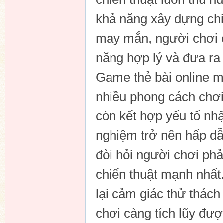
khả năng xây dựng chi
may mắn, người chơi c
n
năng hợp lý và đưa ra 
Game thẻ bài online ma
nhiều phong cách chơi
còn kết hợp yếu tố nhậ
nghiệm trở nên hấp dẫ
đòi hỏi người chơi phả
chiến thuật mạnh nhấ
lại cảm giác thử thách
chơi càng tích lũy đư