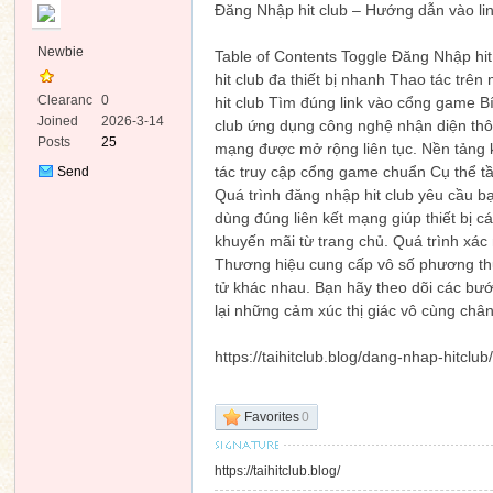
Đăng Nhập hit club – Hướng dẫn vào li
Newbie
Table of Contents Toggle Đăng Nhập hi
hit club đa thiết bị nhanh Thao tác tr
Clearanc
0
hit club Tìm đúng link vào cổng game B
e
Joined
2026-3-14
club ứng dụng công nghệ nhận diện thô
Posts
25
mạng được mở rộng liên tục. Nền tảng 
ko
tác truy cập cổng game chuẩn Cụ thể tầ
Send
Private
Quá trình đăng nhập hit club yêu cầu bạ
Message
dùng đúng liên kết mạng giúp thiết bị
khuyến mãi từ trang chủ. Quá trình xác
Thương hiệu cung cấp vô số phương thức 
tử khác nhau. Bạn hãy theo dõi các bướ
lại những cảm xúc thị giác vô cùng châ
https://taihitclub.blog/dang-nhap-hitclub
co
Favorites
0
https://taihitclub.blog/