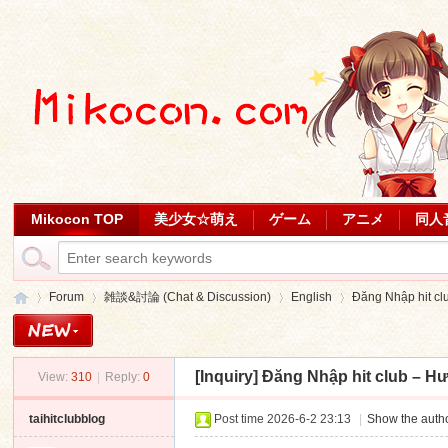
Mikocon TOP
美少女☆萌え
ゲーム
アニメ
同人
Forum
雑談&討論 (Chat & Discussion)
English
Đăng Nhập hit clu
[Inquiry]
Đăng Nhập hit club – H
View:
310
|
Reply:
0
Mi
»
›
›
›
taihitclubblog
Post time 2026-6-2 23:13
|
Show the autho