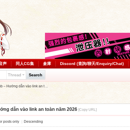
音声
同人CG集
倉庫
Discord (查詢/聊天/Enquiry/Chat)
Thread
Search
b – Hướng dẫn vào link an t ...
ướng dẫn vào link an toàn năm 2026
[Copy URL]
r posts only
|
Descending