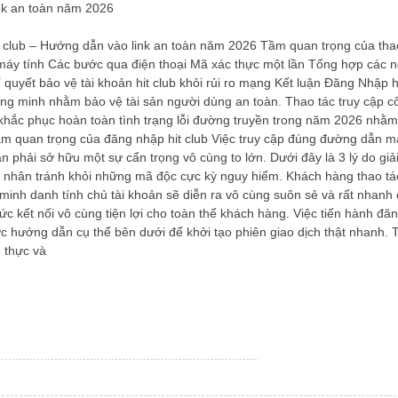
nk an toàn năm 2026
t club – Hướng dẫn vào link an toàn năm 2026 Tầm quan trọng của th
ên máy tính Các bước qua điện thoại Mã xác thực một lần Tổng hợp các
í quyết bảo vệ tài khoản hit club khỏi rủi ro mạng Kết luận Đăng Nhập
ng minh nhằm bảo vệ tài sản người dùng an toàn. Thao tác truy cập c
khắc phục hoàn toàn tình trạng lỗi đường truyền trong năm 2026 nhằm 
m quan trọng của đăng nhập hit club Việc truy cập đúng đường dẫn mạ
n phải sở hữu một sự cẩn trọng vô cùng to lớn. Dưới đây là 3 lý do giải
 cá nhân tránh khỏi những mã độc cực kỳ nguy hiểm. Khách hàng thao t
 minh danh tính chủ tài khoản sẽ diễn ra vô cùng suôn sẻ và rất nhanh 
kết nối vô cùng tiện lợi cho toàn thể khách hàng. Việc tiến hành đăng 
c hướng dẫn cụ thể bên dưới để khởi tạo phiên giao dịch thật nhanh.
n thực và
/