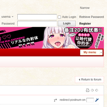
Narrow
userna
Auto Login
Retrieve Password
me
Login
Password
Register
My menu
Return to forum
#
redirect postnum on
1