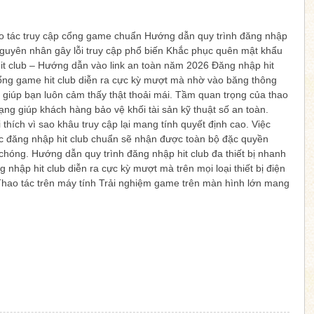
ao tác truy cập cổng game chuẩn Hướng dẫn quy trình đăng nhập
 nguyên nhân gây lỗi truy cập phổ biến Khắc phục quên mật khẩu
 hit club – Hướng dẫn vào link an toàn năm 2026 Đăng nhập hit
ổng game hit club diễn ra cực kỳ mượt mà nhờ vào băng thông
giúp bạn luôn cảm thấy thật thoải mái. Tầm quan trọng của thao
ng giúp khách hàng bảo vệ khối tài sản kỹ thuật số an toàn.
 thích vì sao khâu truy cập lại mang tính quyết định cao. Việc
ác đăng nhập hit club chuẩn sẽ nhận được toàn bộ đặc quyền
chóng. Hướng dẫn quy trình đăng nhập hit club đa thiết bị nhanh
nhập hit club diễn ra cực kỳ mượt mà trên mọi loại thiết bị điện
 Thao tác trên máy tính Trải nghiệm game trên màn hình lớn mang