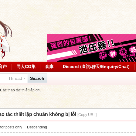
音声
同人CG集
倉庫
Discord (查詢/聊天/Enquiry/Chat)
Thread
Search
Các thao tác thiết lập chu ...
ao tác thiết lập chuẩn không bị lỗi
[Copy URL]
or posts only
|
Descending