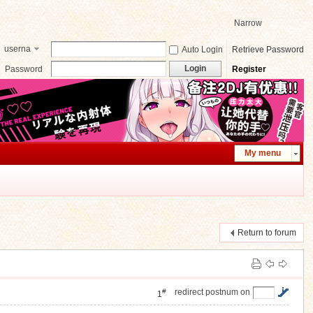
Narrow
userna
Auto Login
Retrieve Password
me
Login
Password
Register
My menu
Return to forum
#
redirect postnum on
1