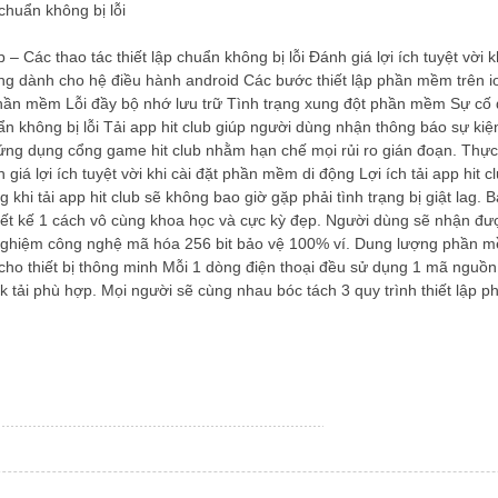
 chuẩn không bị lỗi
b – Các thao tác thiết lập chuẩn không bị lỗi Đánh giá lợi ích tuyệt vời 
uống dành cho hệ điều hành android Các bước thiết lập phần mềm trên i
t phần mềm Lỗi đầy bộ nhớ lưu trữ Tình trạng xung đột phần mềm Sự cố 
uẩn không bị lỗi Tải app hit club giúp người dùng nhận thông báo sự kiệ
ặt ứng dụng cổng game hit club nhằm hạn chế mọi rủi ro gián đoạn. T
nh giá lợi ích tuyệt vời khi cài đặt phần mềm di động Lợi ích tải app hit
g khi tải app hit club sẽ không bao giờ gặp phải tình trạng bị giật la
thiết kế 1 cách vô cùng khoa học và cực kỳ đẹp. Người dùng sẽ nhận đ
trải nghiệm công nghệ mã hóa 256 bit bảo vệ 100% ví. Dung lượng phầ
rí cho thiết bị thông minh Mỗi 1 dòng điện thoại đều sử dụng 1 mã ngu
 tải phù hợp. Mọi người sẽ cùng nhau bóc tách 3 quy trình thiết lập