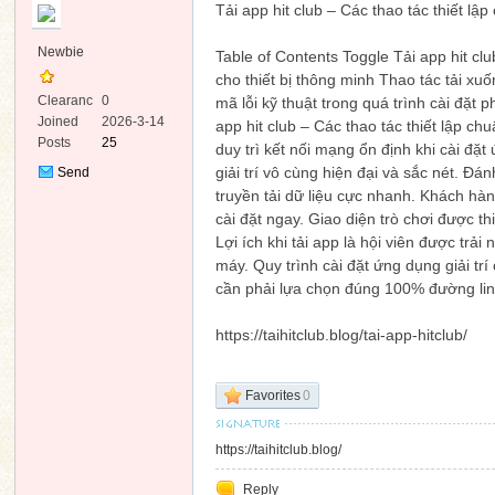
Tải app hit club – Các thao tác thiết lập
Newbie
Table of Contents Toggle Tải app hit clu
cho thiết bị thông minh Thao tác tải x
Clearanc
0
mã lỗi kỹ thuật trong quá trình cài đặ
e
Joined
2026-3-14
app hit club – Các thao tác thiết lập ch
Posts
25
duy trì kết nối mạng ổn định khi cài đ
ko
giải trí vô cùng hiện đại và sắc nét. Đá
Send
Private
truyền tải dữ liệu cực nhanh. Khách hàn
Message
cài đặt ngay. Giao diện trò chơi được 
Lợi ích khi tải app là hội viên được 
máy. Quy trình cài đặt ứng dụng giải t
cần phải lựa chọn đúng 100% đường link
https://taihitclub.blog/tai-app-hitclub/
co
Favorites
0
https://taihitclub.blog/
Reply