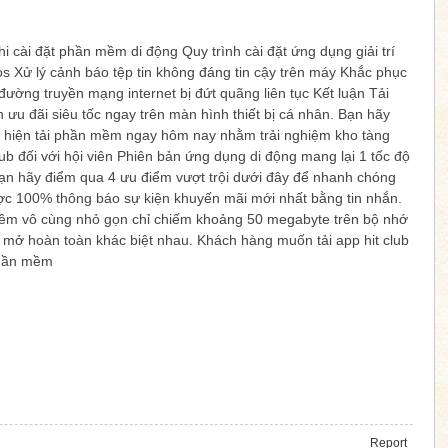
khi cài đặt phần mềm di động Quy trình cài đặt ứng dụng giải trí
os Xử lý cảnh báo tệp tin không đáng tin cậy trên máy Khắc phục
đường truyền mạng internet bị đứt quãng liên tục Kết luận Tải
n ưu đãi siêu tốc ngay trên màn hình thiết bị cá nhân. Bạn hãy
hực hiện tải phần mềm ngay hôm nay nhằm trải nghiệm kho tàng
 club đối với hội viên Phiên bản ứng dụng di động mang lại 1 tốc độ
g. Bạn hãy điểm qua 4 ưu điểm vượt trội dưới đây để nhanh chóng
ược 100% thông báo sự kiện khuyến mãi mới nhất bằng tin nhắn.
n mềm vô cùng nhỏ gọn chỉ chiếm khoảng 50 megabyte trên bộ nhớ
ồn mở hoàn toàn khác biệt nhau. Khách hàng muốn tải app hit club
 phần mềm
Report