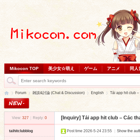
Mikocon TOP
美少女☆萌え
ゲーム
アニメ
同人
Forum
雑談&討論 (Chat & Discussion)
English
Tải app hit club – 
[Inquiry]
Tải app hit club – Các th
View:
327
|
Reply:
0
Mi
»
›
›
›
taihitclubblog
Post time 2026-5-24 23:55
|
Show the auth