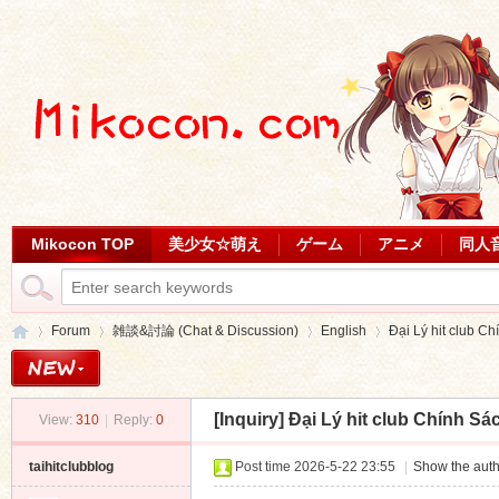
Mikocon TOP
美少女☆萌え
ゲーム
アニメ
同人
Forum
雑談&討論 (Chat & Discussion)
English
Đại Lý hit club C
[Inquiry]
Đại Lý hit club Chính S
View:
310
|
Reply:
0
Mi
»
›
›
›
taihitclubblog
Post time 2026-5-22 23:55
|
Show the auth