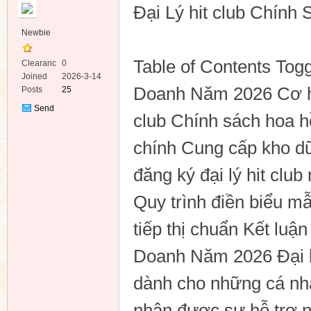
Đại Lý hit club Chín
Newbie
Table of Contents Tog
Clearanc
0
e
Joined
2026-3-14
Doanh Năm 2026 Cơ hội 
Posts
25
ko
Send
club Chính sách hoa hồ
Private
Message
chính Cung cấp kho dữ 
đăng ký đại lý hit clu
Quy trình điền biểu mẫ
tiếp thị chuẩn Kết luậ
co
Doanh Năm 2026 Đại lý
dành cho những cá nh
nhận được sự hỗ trợ n