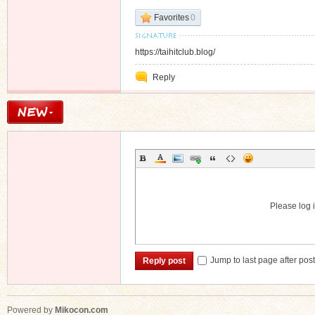
Favorites
0
https://taihitclub.blog/
Reply
Please log i
Jump to last page after pos
Reply post
Powered by
Mikocon.com