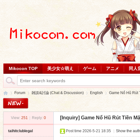
Mikocon TOP
美少女☆萌え
ゲーム
アニメ
同人
Forum
雑談&討論 (Chat & Discussion)
English
Game Nổ Hũ Rút Ti
[Inquiry]
Game Nổ Hũ Rút Tiền Mặ
View:
251
|
Reply:
0
Mi
»
›
›
›
taihitclublegal
Post time 2026-5-21 18:35
|
Show the auth