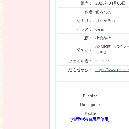
販売
：
2026年04月05日
作者
愛内なの
シナリ
：
日々舘チカ
n
イラス
：
clear
声
：
小倉結衣
ASMR癒しバイノ
ジャン
：
ラチオ
ファイル容
：
3.13GB
紹介ページ
：
https://www.dlsit
Filesize
Rapidgator
Katfile
(推荐中港台用戶使用)