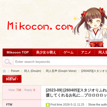
Mikocon TOP
美少女☆萌え
ゲーム
アニメ
同人
Forum
同人 (Doujin)
同人音声 (Doujin Voice)
[260405][スタジ
[2023-09]
[260405][スタジオ
View:
736
|
Reply:
0
Mi
»
›
›
›
援してくれるお礼に…ブロロロロッッッ爆音
FTW
Post time 2026-5-11 11:25
|
Show the autho