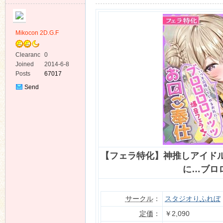
Mikocon 2D.G.F
Clearanc
0
e
Joined
2014-6-8
ko
Posts
67017
Send
Private
Message
【フェラ特化】神推しアイド
co
に…ブロ
サークル
：
スタジオりふれぼ
定価
：
￥2,090