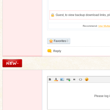
Guest, to view backup download links, 
Recommend:
Use Multip
Favorites
0
Reply
Please log i