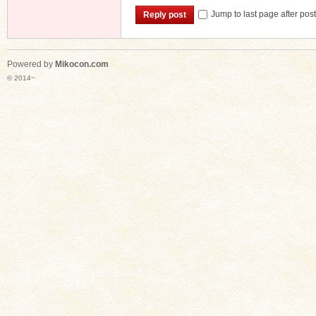
Jump to last page after pos
Reply post
Powered by
Mikocon.com
© 2014~