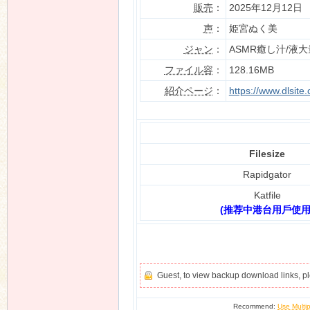
販売
：
2025年12月12日
声
：
姫宮ぬく美
ジャン
：
ASMR癒し汁/液
n
ファイル容
：
128.16MB
紹介ページ
：
https://www.dlsit
Filesize
Rapidgator
Katfile
(推荐中港台用戶使用
Guest, to view backup download links, 
Recommend:
Use Multip