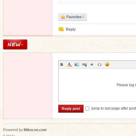
Favorites
0
Reply
Please log i
Jump to last page after pos
Reply post
Powered by
Mikocon.com
© 2014~