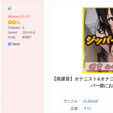
Mikocon 2D.G.F
Clearanc
0
e
Joined
2014-6-8
ko
Posts
67017
Send
Private
Message
【排尿音】オナニスト&オナ
co
パー袋にお
サークル
：
G-Sound
定価
：
￥11