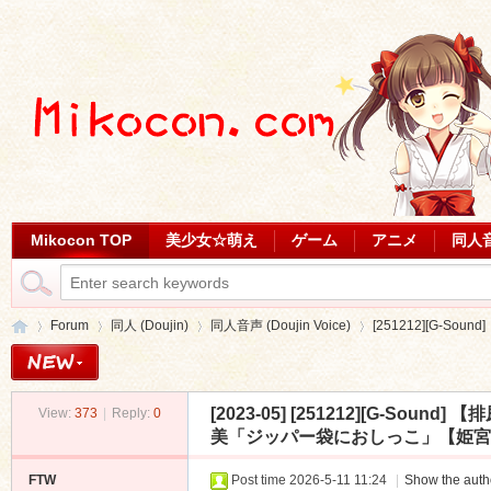
Mikocon TOP
美少女☆萌え
ゲーム
アニメ
同人
Forum
同人 (Doujin)
同人音声 (Doujin Voice)
[251212][G-So
[2023-05]
[251212][G-Sou
View:
373
|
Reply:
0
Mi
»
›
›
›
美「ジッパー袋におしっこ」【姫宮ぬく美】 
FTW
Post time 2026-5-11 11:24
|
Show the autho