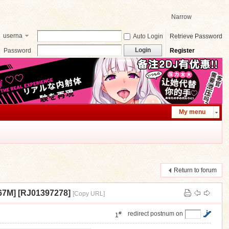
Narrow
userna
Auto Login
Retrieve Password
me
Login
Password
Register
My menu
Return to forum
] [RJ01397278]
[Copy URL]
#
redirect postnum on
1