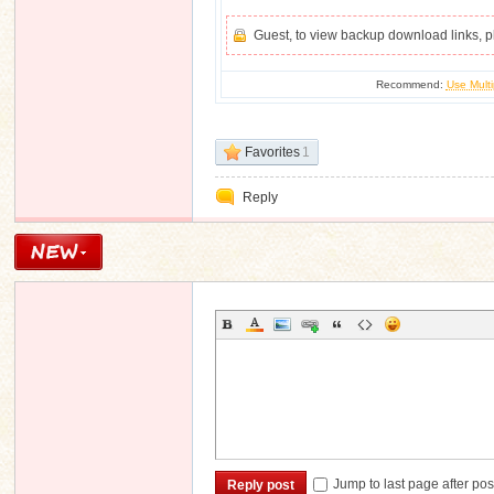
Guest, to view backup download links, 
Recommend:
Use Multi
Favorites
1
Reply
Jump to last page after pos
Reply post