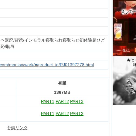
ミヘ退廃/背徳/インモラル寝取られ寝取らせ初体験超ひど
恥/恥辱
te.com/maniax/work/=/product_id/RJ01397278.html
初版
1367MB
PART1
PART2
PART3
PART1
PART2
PART3
予備リンク