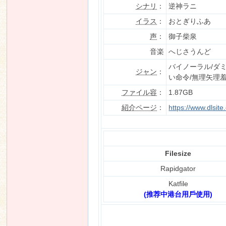
シナリ
：
逆神ラニ
イラス
：
おとぎりふあ
声
：
御子柴泉
n
音楽
へじさうんど
バイノーラル/ダ
ジャン
：
い命令/無理矢理羞
ファイル容
：
1.87GB
紹介ページ
：
https://www.dlsi
Filesize
Rapidgator
Katfile
(推荐中港台用戶使用)