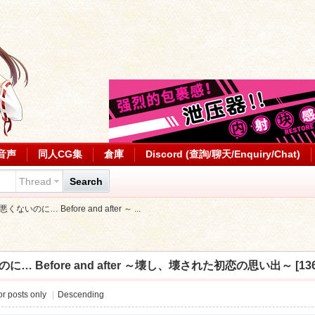
音声
同人CG集
倉庫
Discord (查詢/聊天/Enquiry/Chat)
Thread
Search
は悪くないのに… Before and after ～ ...
のに… Before and after ～壊し、壊された初恋の思い出～ [1367M
r posts only
|
Descending