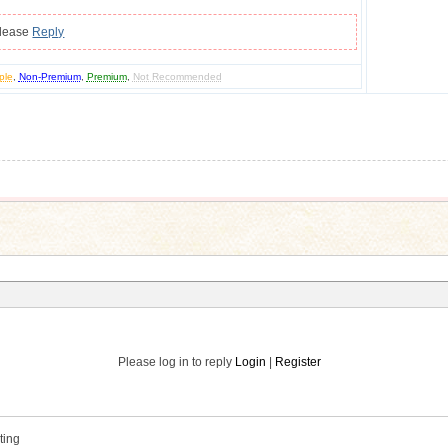
please
Reply
ple
,
Non-Premium
,
Premium
,
Not Recommended
Please log in to reply
Login
|
Register
ting