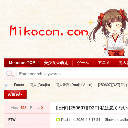
Mikocon TOP
美少女☆萌え
ゲーム
アニメ
同人
Forum
同人 (Doujin)
同人音声 (Doujin Voice)
[250607][D2T] 私
[旧作]
[250607][D2T] 私は悪くない
View:
452
|
Reply:
0
Mi
»
›
›
›
FTW
Post time 2026-4-3 17:54
|
Show the autho