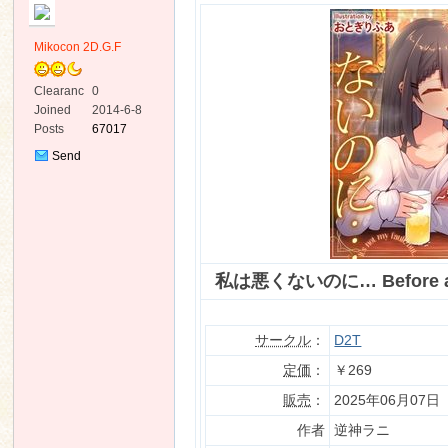
Mikocon 2D.G.F
Clearanc
0
e
Joined
2014-6-8
Posts
67017
ko
Send
Private
Message
私は悪くないのに… Before
co
サークル
：
D2T
定価
：
￥269
販売
：
2025年06月07日
作者
逆神ラニ