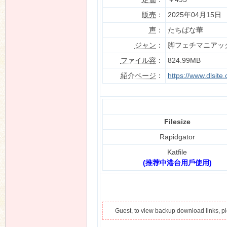
販売
：
2025年04月15日
声
：
たちばな華
n
ジャン
：
脚フェチマニアッ
ファイル容
：
824.99MB
紹介ページ
：
https://www.dlsit
Filesize
Rapidgator
Katfile
(推荐中港台用戶使用)
Guest, to view backup download links, 