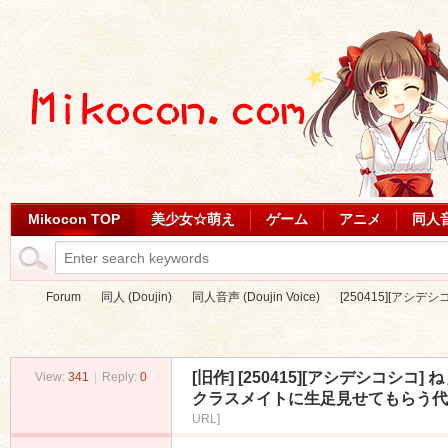
Mikocon TOP
美少女☆萌え
ゲーム
アニメ
同人
Forum
同人 (Doujin)
同人音声 (Doujin Voice)
[250415][アシデ
[旧作]
[250415][アシデシコシ
View:
341
|
Reply:
0
Mi
»
›
›
›
クラスメイトに生足見せてもらう代わりに
URL]