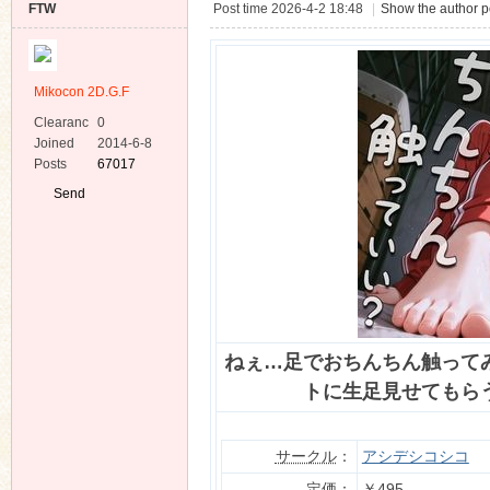
FTW
Post time 2026-4-2 18:48
|
Show the author p
Mikocon 2D.G.F
Clearanc
0
e
Joined
2014-6-8
ko
Posts
67017
Send
Private
Message
ねぇ…足でおちんちん触って
co
トに生足見せてもら
サークル
：
アシデシコシコ
定価
：
￥495