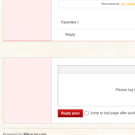
Recommend:
Use Multip
Favorites
0
Reply
Please log i
Jump to last page after pos
Reply post
Powered by
Mikocon.com