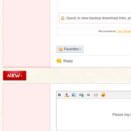
Guest, to view backup download links, 
Recommend:
Use Multip
Favorites
0
Reply
Please log i