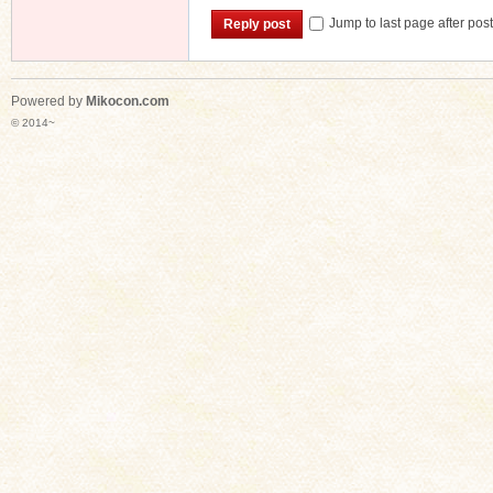
Jump to last page after pos
Reply post
Powered by
Mikocon.com
© 2014~