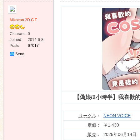
Mikocon 2D.G.F
Clearanc
0
e
Joined
2014-6-8
ko
Posts
67017
Send
Private
Message
【偽娘/2小時半】我喜歡的
co
サークル
：
NEON VOICE
定価
：
￥1,430
販売
：
2025年06月14日