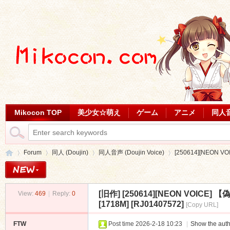
Mikocon TOP
美少女☆萌え
ゲーム
アニメ
同人
Forum
同人 (Doujin)
同人音声 (Doujin Voice)
[250614][NEON 
[旧作]
[250614][NEON VOI
View:
469
|
Reply:
0
Mi
»
›
›
›
[1718M] [RJ01407572]
[Copy URL]
FTW
Post time 2026-2-18 10:23
|
Show the auth