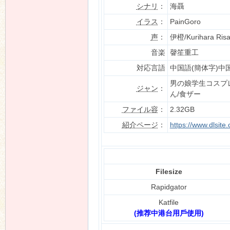
シナリ
：
海聶
イラス
：
PainGoro
声
：
伊橙/Kurihara Ris
n
音楽
韾笙重工
対応言語
中国語(簡体字)中
男の娘学生コスプ
ジャン
：
ん/食ザー
ファイル容
：
2.32GB
紹介ページ
：
https://www.dlsit
Filesize
Rapidgator
Katfile
(推荐中港台用戶使用)