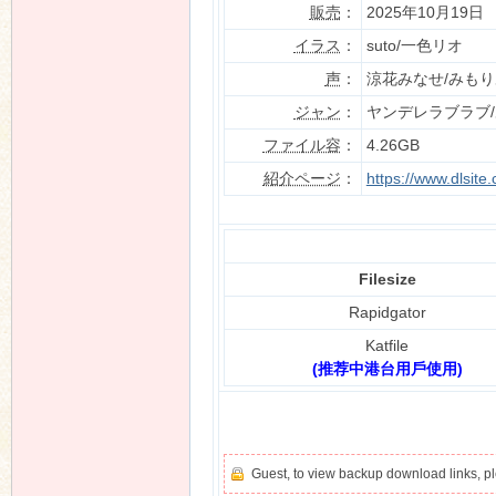
販売
：
2025年10月19日
イラス
：
suto/一色リオ
声
：
涼花みなせ/みもり
n
ジャン
：
ヤンデレラブラブ
ファイル容
：
4.26GB
紹介ページ
：
https://www.dlsit
Filesize
Rapidgator
Katfile
(推荐中港台用戶使用)
Guest, to view backup download links, 