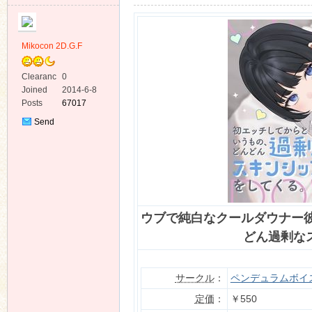
Mikocon 2D.G.F
Clearanc
0
e
Joined
2014-6-8
ko
Posts
67017
Send
Private
Message
ウブで純白なクールダウナー
co
どん過剰な
サークル
：
ペンデュラムボイ
定価
：
￥550