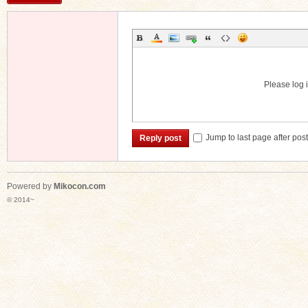
Please log i
Jump to last page after pos
Reply post
Powered by
Mikocon.com
© 2014~