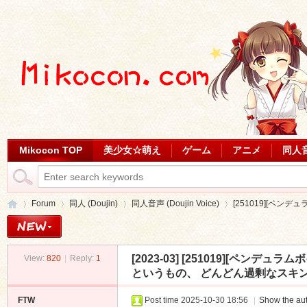
Mikocon TOP
美少女☆萌え
ゲーム
アニメ
同人
Forum
同人 (Doujin)
同人音声 (Doujin Voice)
[251019][ペンデ
[2023-03]
[251019][ペンデュ
View:
820
|
Reply:
1
Mi
»
›
›
›
というもの、 どんどん過剰なスキンシップ
FTW
Post time 2025-10-30 18:56
|
Show the aut