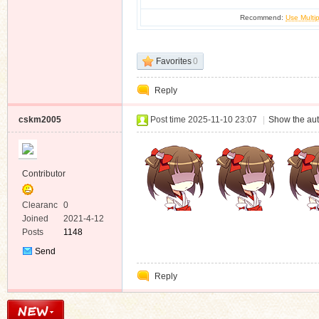
Recommend:
Use Multip
Favorites
0
Reply
cskm2005
Post time 2025-11-10 23:07
|
Show the aut
Contributor
Clearanc
0
e
Joined
2021-4-12
Posts
1148
Send
Private
Reply
Message