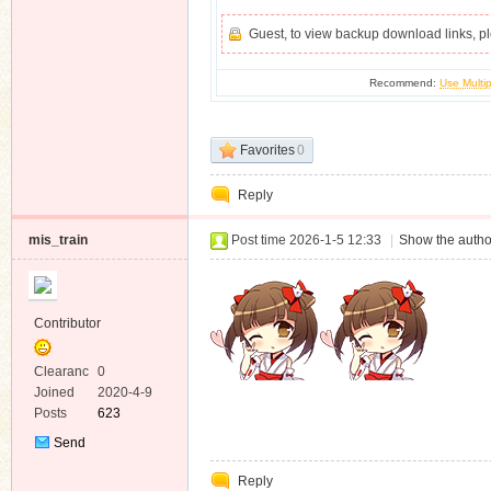
Guest, to view backup download links, 
Recommend:
Use Multip
Favorites
0
Reply
mis_train
Post time 2026-1-5 12:33
|
Show the autho
Contributor
Clearanc
0
e
Joined
2020-4-9
Posts
623
Send
Private
Reply
Message