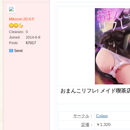
Mikocon 2D.G.F
Clearanc
0
e
Joined
2014-6-8
ko
Posts
67017
Send
Private
Message
おまんこリフレ! メイド喫
co
サークル
：
Colapi
定価
：
￥1,320