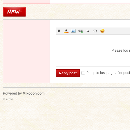
Please log i
Jump to last page after pos
Reply post
Powered by
Mikocon.com
© 2014~