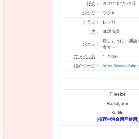
販売
：
2024年02月22日
シナリ
：
ツヅル
イラス
：
レプリ
n
声
：
逢坂成美
癒しおっぱい淫語
ジャン
：
食ザー
ファイル容
：
1.21GB
紹介ページ
：
https://www.dlsit
Filesize
Rapidgator
Katfile
(推荐中港台用戶使用)