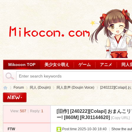
Mikocon TOP
美少女☆萌え
ゲーム
アニメ
同人
Forum
同人 (Doujin)
同人音声 (Doujin Voice)
[240222][Cola
[旧作]
[240222][Colapi]
View:
507
|
Reply:
1
Mi
»
›
›
›
ー! [860M] [RJ01144620]
[Copy URL]
FTW
Post time 2025-10-30 18:40
|
Show the aut