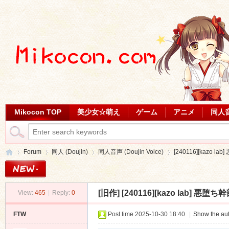
Mikocon TOP
美少女☆萌え
ゲーム
アニメ
同人
Forum
同人 (Doujin)
同人音声 (Doujin Voice)
[240116][kazo lab
[旧作]
[240116][kazo lab] 悪堕ち幹
View:
465
|
Reply:
0
Mi
»
›
›
›
FTW
Post time 2025-10-30 18:40
|
Show the aut