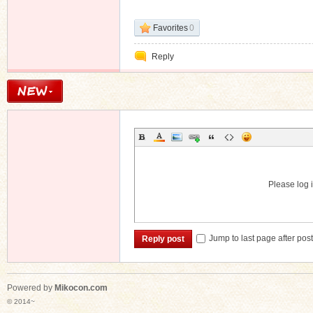
Favorites
0
Reply
Please log i
Jump to last page after pos
Reply post
Powered by
Mikocon.com
© 2014~