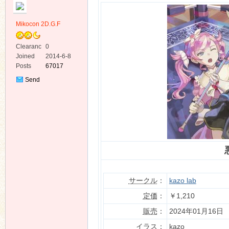
Mikocon 2D.G.F
Clearanc
0
e
Joined
2014-6-8
Posts
67017
ko
Send
Private
Message
co
サークル
：
kazo lab
定価
：
￥1,210
販売
：
2024年01月16日
イラス
：
kazo