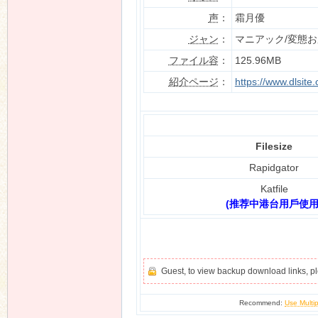
声
：
霜月優
ジャン
：
マニアック/変態
ファイル容
：
125.96MB
n
紹介ページ
：
https://www.dlsit
Filesize
Rapidgator
Katfile
(推荐中港台用戶使用
Guest, to view backup download links, 
Recommend:
Use Multip