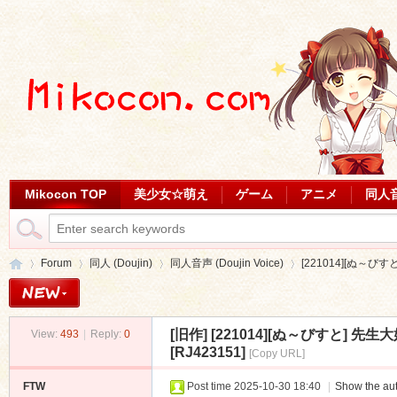
Mikocon TOP
美少女☆萌え
ゲーム
アニメ
同人
Forum
同人 (Doujin)
同人音声 (Doujin Voice)
[221014][ぬ～びす
[旧作]
[221014][ぬ～びすと] 先
View:
493
|
Reply:
0
Mi
»
›
›
›
[RJ423151]
[Copy URL]
FTW
Post time 2025-10-30 18:40
|
Show the aut