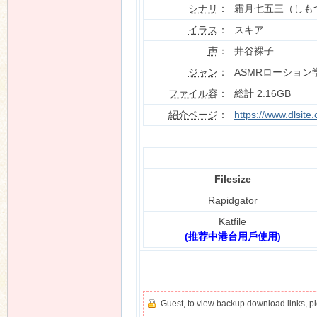
シナリ
：
霜月七五三（しも
イラス
：
スキア
声
：
井谷裸子
n
ジャン
：
ASMRローショ
ファイル容
：
総計 2.16GB
紹介ページ
：
https://www.dlsit
Filesize
Rapidgator
Katfile
(推荐中港台用戶使用)
Guest, to view backup download links, 