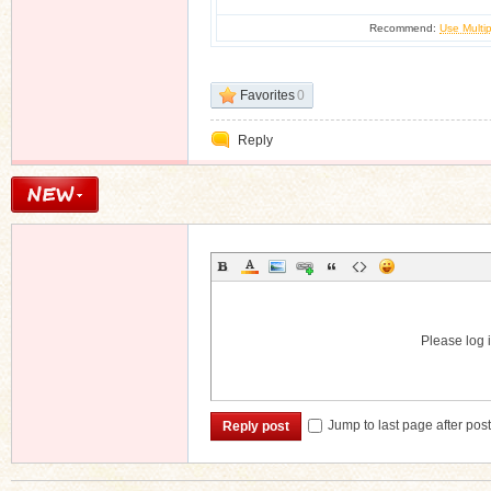
Recommend:
Use Multip
Favorites
0
Reply
Please log i
Jump to last page after pos
Reply post