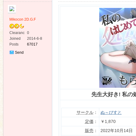
Mikocon 2D.G.F
Clearanc
0
e
Joined
2014-6-8
ko
Posts
67017
Send
Private
Message
先生大好き! 私の
co
サークル
：
ぬ～びすと
定価
：
￥1,870
販売
：
2022年10月14日