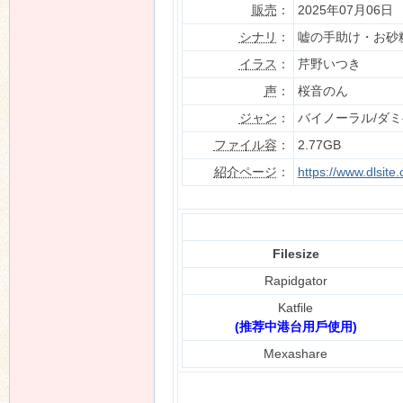
販売
：
2025年07月06日
シナリ
：
嘘の手助け・お砂
イラス
：
芹野いつき
n
声
：
桜音のん
ジャン
：
バイノーラル/ダミ
ファイル容
：
2.77GB
紹介ページ
：
https://www.dlsit
Filesize
Rapidgator
Katfile
(推荐中港台用戶使用)
Mexashare