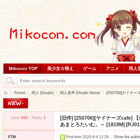
Mikocon TOP
美少女☆萌え
ゲーム
アニメ
同人
Forum
同人 (Doujin)
同人音声 (Doujin Voice)
[250706][ヤドナー
[旧作]
[250706][ヤドナーズca
View:
665
|
Reply:
1
Mi
»
›
›
›
あまとろたいむ。～ [1819M] [RJ014
FTW
Post time 2025-8-4 12:28
|
Show the autho