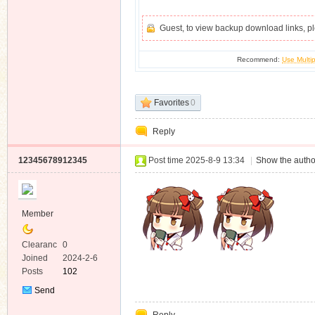
Guest, to view backup download links, 
Recommend:
Use Multip
Favorites
0
Reply
12345678912345
Post time 2025-8-9 13:34
|
Show the autho
Member
Clearanc
0
e
Joined
2024-2-6
Posts
102
Send
Private