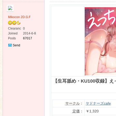
Mikocon 2D.G.F
Clearanc
0
e
Joined
2014-6-8
ko
Posts
67017
Send
Private
Message
【生耳舐め・KU100収録】
co
サークル
：
ヤドナーズcafe
定価
：
￥1,320