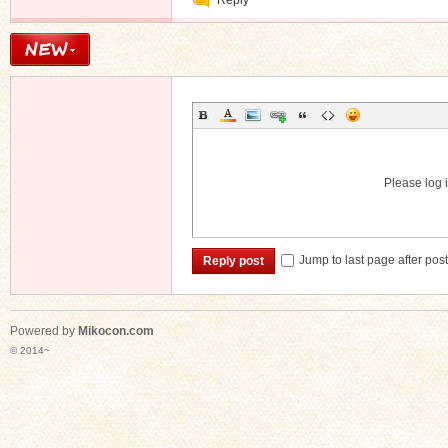
Reply
Message
Please log i
Jump to last page after pos
Reply post
Powered by
Mikocon.com
© 2014~