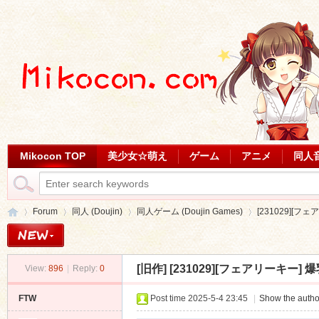
Mikocon TOP
美少女☆萌え
ゲーム
アニメ
同人
Forum
同人 (Doujin)
同人ゲーム (Doujin Games)
[231029][フェ
[旧作]
[231029][フェアリーキー] 爆乳
View:
896
|
Reply:
0
Mi
»
›
›
›
FTW
Post time 2025-5-4 23:45
|
Show the autho