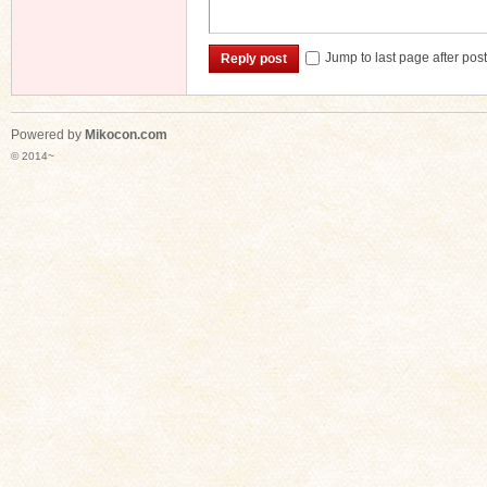
Jump to last page after pos
Reply post
Powered by
Mikocon.com
© 2014~