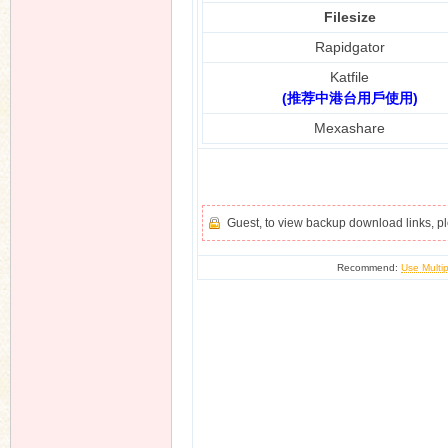
Filesize
Rapidgator
Katfile
(推荐中港台用戶使用)
Mexashare
Guest, to view backup download links, 
Recommend:
Use Multip