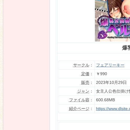
n
爆
サークル
：
フェアリーキー
定価
：
￥990
販売
：
2023年10月29日
ジャン
：
女主人公色仕掛け
ファイル容
：
600.68MB
紹介ページ
：
https://www.dlsit