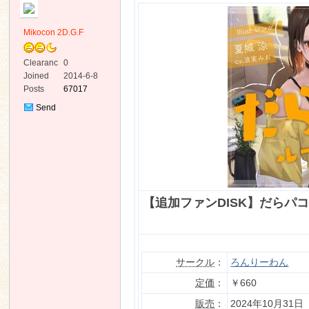
Mikocon 2D.G.F
Clearanc
0
e
Joined
2014-6-8
Posts
67017
ko
Send
Private
Message
【追加ファンDISK】だらパコ 
co
サークル
：
ろんりーわん
定価
：
￥660
販売
：
2024年10月31日