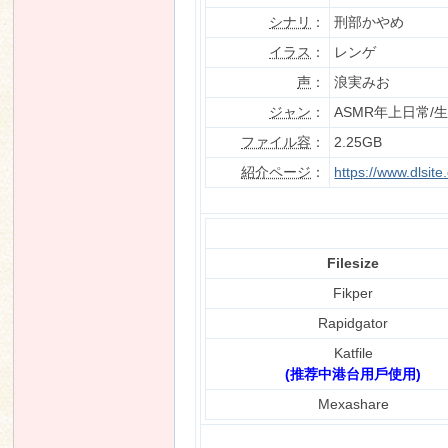
シナリ
：
刑部かやめ
イラス
：
レンゲ
声
：
浪実みお
n
ジャン
：
ASMR年上日常
ファイル容
：
2.25GB
紹介ページ
：
https://www.dlsi
Filesize
Fikper
Rapidgator
Katfile
(推荐中港台用戶使用)
Mexashare