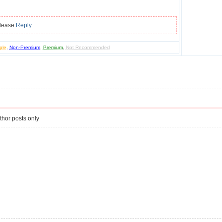
please
Reply
ple
,
Non-Premium
,
Premium
,
Not Recommended
thor posts only