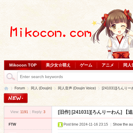
Mikocon TOP
美少女☆萌え
ゲーム
アニメ
同人
Forum
同人 (Doujin)
同人音声 (Doujin Voice)
[241031][ろんり
[旧作]
[241031][ろんりーわん] 【
View:
1191
|
Reply:
3
Mi
»
›
›
›
FTW
Post time 2024-11-16 23:15
|
Show the au