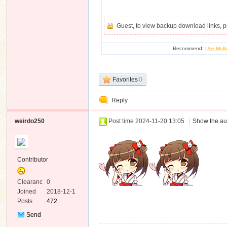
Guest, to view backup download links, 
Recommend:
Use Multi
Favorites
0
Reply
weirdo250
Post time 2024-11-20 13:05
|
Show the au
Contributor
Clearanc
0
e
Joined
2018-12-1
Posts
472
Send
Private