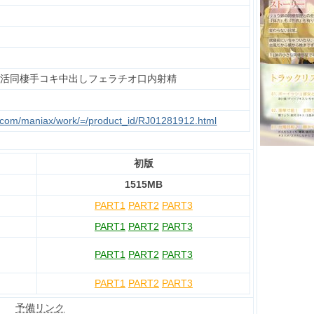
/生活同棲手コキ中出しフェラチオ口内射精
te.com/maniax/work/=/product_id/RJ01281912.html
初版
1515MB
PART1
PART2
PART3
PART1
PART2
PART3
PART1
PART2
PART3
PART1
PART2
PART3
予備リンク