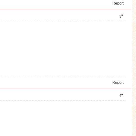
Report
#
3
Report
#
4