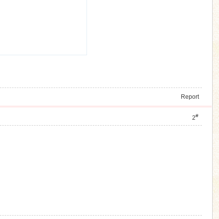
Report
#
2