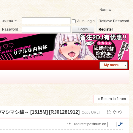
Narrow
userna
Auto Login
Retrieve Password
me
Login
Password
Register
My menu
Return to forum
シ編～ [1515M] [RJ01281912]
[Copy URL]
#
redirect postnum on
1