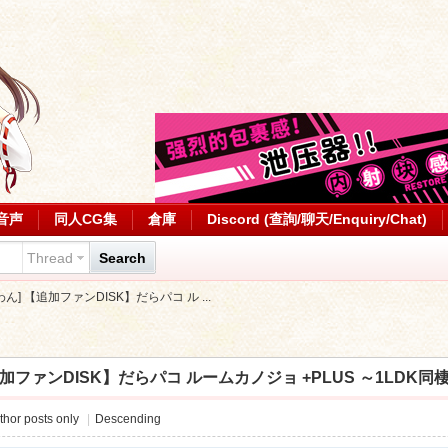
音声
同人CG集
倉庫
Discord (查詢/聊天/Enquiry/Chat)
Thread
Search
ーわん] 【追加ファンDISK】だらパコ ル ...
追加ファンDISK】だらパコ ルームカノジョ +PLUS ～1LDK同棲マシマ
thor posts only
|
Descending