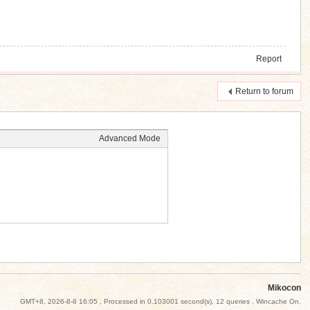
Report
Return to forum
Advanced Mode
Mikocon
GMT+8, 2026-8-8 16:05
, Processed in 0.103001 second(s), 12 queries , Wincache On.