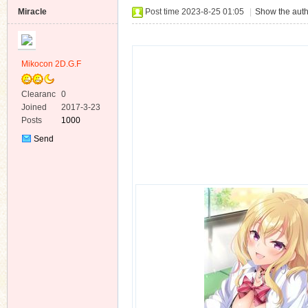
Miracle
Post time 2023-8-25 01:05
|
Show the auth
Mikocon 2D.G.F
ko
Clearanc
0
e
Joined
2017-3-23
Posts
1000
Send
Private
Message
co