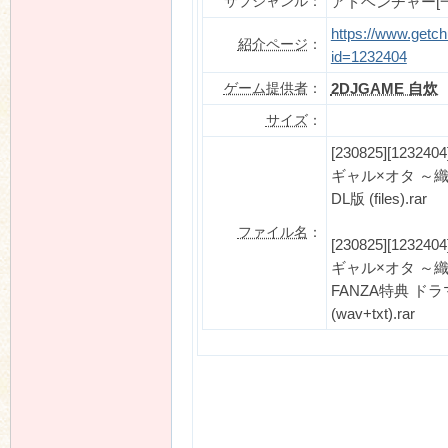
サブジャンル：
アドベンチャー[一
https://www.getch
紹介ページ
：
id=1232404
ゲーム提供者
：
2DJGAME 自炊
サイズ
：
[230825][123
ギャル×オタ ～
DL版 (files).rar
ファイル名
：
[230825][123
ギャル×オタ ～
FANZA特典 ド
(wav+txt).rar