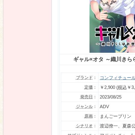
n
ギャル×オタ ～織川きら
ブランド
：
コンフィチュー
定価
：
￥2,900 (
税込
￥3,
発売日
：
2023/08/25
ジャンル
：
ADV
原画
：
まんごープリン
シナリオ
：
渡辺僚一、夏森