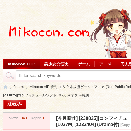
Mikocon TOP
美少女☆萌え
ゲーム
アニメ
同人
Forum
Mikocon VIP 優先
VIP 未放流ゲーム・アニメ (Non-Public Relea
[230825][コンフィチュールソフト] ギャル×オタ ～織川 ...
Mi
»
›
›
[今月新作]
[230825][コンフィ
View:
1848
|
Reply:
0
[1027M] [1232404] (Drama付)
[Copy