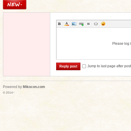
Please log i
Jump to last page after pos
Reply post
Powered by
Mikocon.com
© 2014~