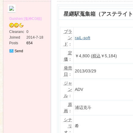
星継駅蒐集箱（アステライト
Guishen [鬼神CG组]
ブラ
Clearanc
0
e
ン
raiL-soft
Joined
2014-7-18
ko
Posts
654
ド
：
Send
定
￥4,800 (
税込
￥5,184)
Private
価
：
Message
発売
2013/03/29
日
：
ジャ
ン
ADV
ル
：
co
原
浦辺克斗
画
：
シナ
リ
希
オ
：