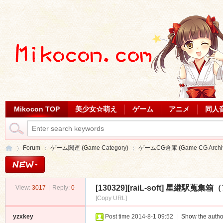
Mikocon TOP
美少女☆萌え
ゲーム
アニメ
同人
Forum
ゲーム関連 (Game Category)
ゲームCG倉庫 (Game CG Archi
[130329][raiL-soft] 星継駅蒐
View:
3017
|
Reply:
0
Mi
»
›
›
[Copy URL]
yzxkey
Post time 2014-8-1 09:52
|
Show the autho