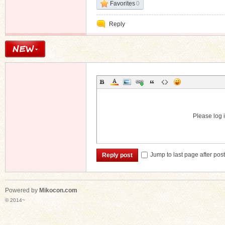
Favorites
0
Reply
Please log i
Jump to last page after pos
Reply post
Powered by
Mikocon.com
© 2014~