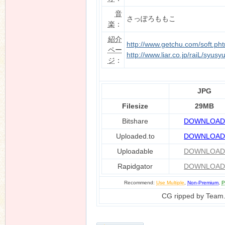
音
さっぽろももこ
楽
：
紹介
n
http://www.getchu.com/soft.ph
ペー
http://www.liar.co.jp/raiL/syu
ジ
：
JPG
Filesize
29MB
Bitshare
DOWNLOA
Uploaded.to
DOWNLOA
Uploadable
DOWNLOA
Rapidgator
DOWNLOA
Recommend:
Use Multiple
,
Non-Premium
,
P
CG ripped by Team