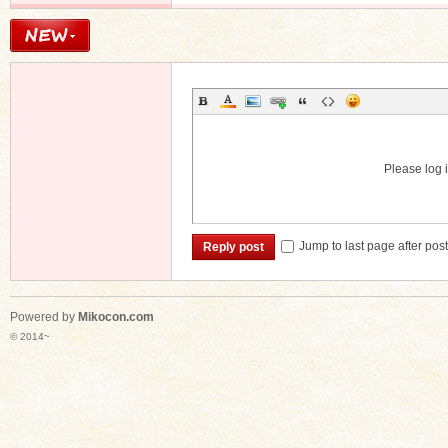
Please log i
Jump to last page after pos
Reply post
Powered by
Mikocon.com
© 2014~