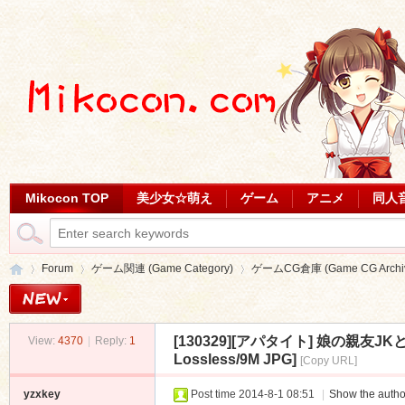
Mikocon TOP
美少女☆萌え
ゲーム
アニメ
同人
Forum
ゲーム関連 (Game Category)
ゲームCG倉庫 (Game CG Archi
[130329][アパタイト] 娘の親友
View:
4370
|
Reply:
1
Mi
»
›
›
Lossless/9M JPG]
[Copy URL]
yzxkey
Post time 2014-8-1 08:51
|
Show the autho