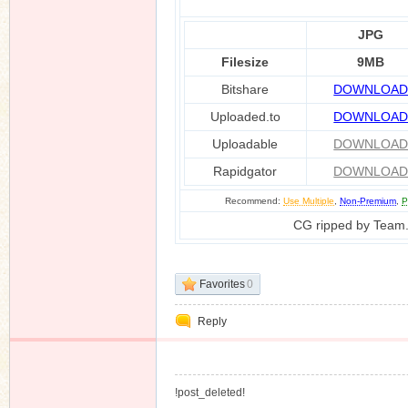
JPG
Filesize
9MB
n
Bitshare
DOWNLOA
Uploaded.to
DOWNLOA
Uploadable
DOWNLOA
Rapidgator
DOWNLOA
Recommend:
Use Multiple
,
Non-Premium
,
P
CG ripped by Team
Favorites
0
Reply
!post_deleted!