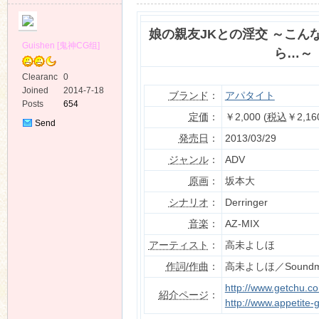
娘の親友JKとの淫交 ～こん
Guishen [鬼神CG组]
ら…～
Clearanc
0
e
Joined
2014-7-18
ブランド
：
アパタイト
ko
Posts
654
定価
：
￥2,000 (
税込
￥2,16
Send
Private
発売日
：
2013/03/29
Message
ジャンル
：
ADV
原画
：
坂本大
シナリオ
：
Derringer
音楽
：
AZ-MIX
co
アーティスト
：
高未よしほ
作詞/作曲
：
高未よしほ／Soundmat
http://www.getchu.c
紹介ページ
：
http://www.appetite