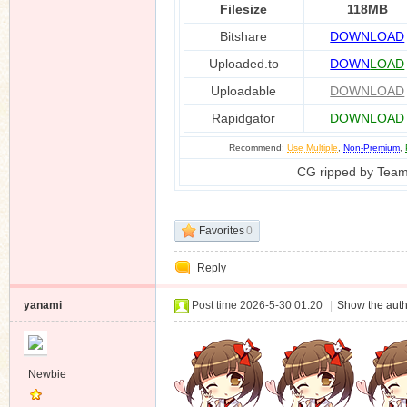
Filesize
118MB
Bitshare
DOWNLOAD
Uploaded.to
DOWN
LOAD
n
Uploadable
DOWNLOAD
Rapidgator
DOWNLOAD
Recommend:
Use Multiple
,
Non-Premium
,
CG ripped by Tea
Favorites
0
Reply
yanami
Post time 2026-5-30 01:20
|
Show the auth
Newbie