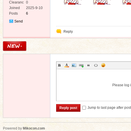
Clearanc
0
e
Joined
2025-9-10
Posts
6
Send
Private
Reply
Message
Please log i
Jump to last page after pos
Reply post
Powered by
Mikocon.com