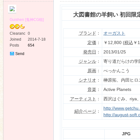
大図書館の羊飼い 初回限
Guishen [鬼神CG组]
ブランド
：
オーガスト
Clearanc
0
e
Joined
2014-7-18
ko
定価
：
￥12,800 (
税込
￥1
Posts
654
発売日
：
2013/01/25
Send
Private
ジャンル
：
寄り道だらけの学園
Message
原画
：
べっかんこう
シナリオ
：
榊原拓、内田ヒロ
音楽
：
Active Planets
アーティスト
：
西沢はぐみ、riya、
co
http://www.getchu
紹介ページ
：
http://august-soft
JPG