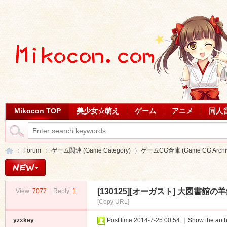
Mikocon TOP
美少女☆萌え
ゲーム
アニメ
同人
Forum
ゲーム関連 (Game Category)
ゲームCG倉庫 (Game CG Archi
[130125][オーガスト] 大図書館の羊飼
View:
7077
|
Reply:
1
Mi
»
›
›
[Copy URL]
yzxkey
Post time 2014-7-25 00:54
|
Show the auth