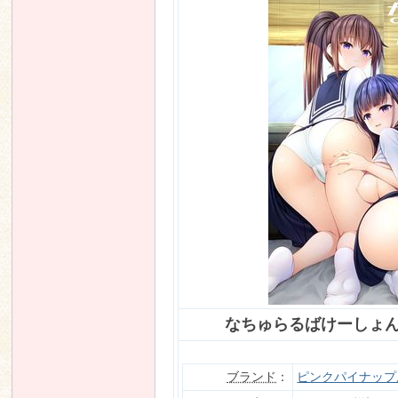
なちゅらるばけーしょん TH
ブランド
：
ピンクパイナップ