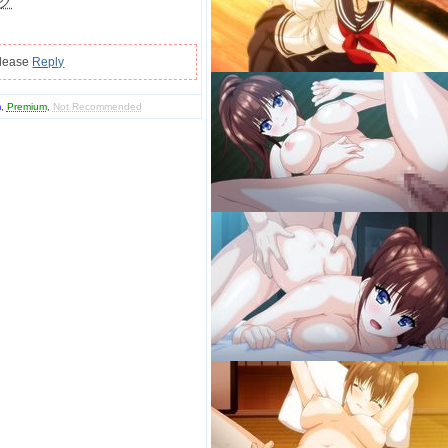
ク
please
Reply
m
,
Premium
,
Not Recommended