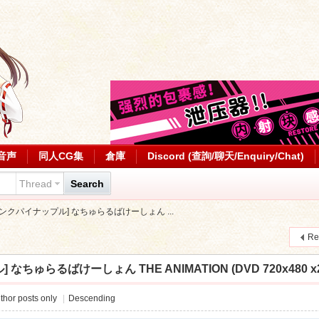
音声
同人CG集
倉庫
Discord (查詢/聊天/Enquiry/Chat)
Thread
Search
][ピンクパイナップル] なちゅらるばけーしょん ...
Re
なちゅらるばけーしょん THE ANIMATION (DVD 720x480 x264) 
thor posts only
|
Descending