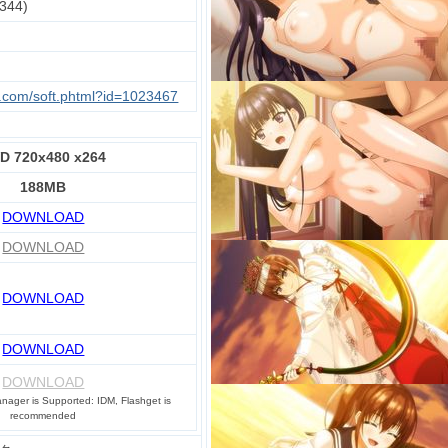
344)
u.com/soft.phtml?id=1023467
D 720x480 x264
188MB
DOWNLOAD
DOWNLOAD
DOWNLOAD
DOWNLOAD
DOWNLOAD
ager is Supported: IDM, Flashget is
recommended