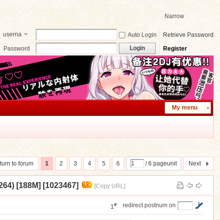
Narrow
userna
Auto Login
Retrieve Password
me
Login
Password
Register
My menu
turn to forum
1
2
3
4
5
6
/ 6 pageunit
Next
[188M] [1023467]
[Copy URL]
#
redirect postnum on
1