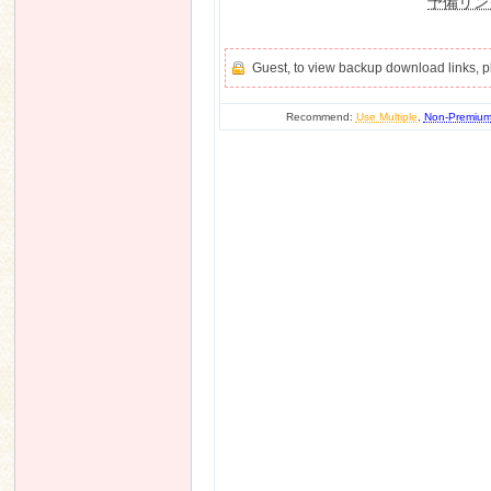
予備リン
Guest, to view backup download links, 
Recommend:
Use Multiple
,
Non-Premiu