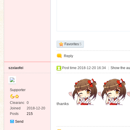
Favorites
5
Reply
szxiaofei
Post time 2018-12-20 16:34
|
Show the au
Supporter
Clearanc
0
thanks
e
Joined
2018-12-20
Posts
215
Send
Private