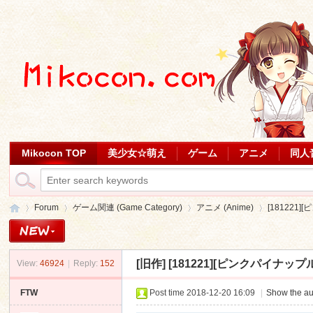
Mikocon TOP
美少女☆萌え
ゲーム
アニメ
同人
Forum
ゲーム関連 (Game Category)
アニメ (Anime)
[181221
[旧作]
[181221][ピンクパイナップル] 
View:
46924
|
Reply:
152
Mi
»
›
›
›
FTW
Post time 2018-12-20 16:09
|
Show the au