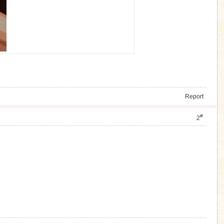
Report
#
2