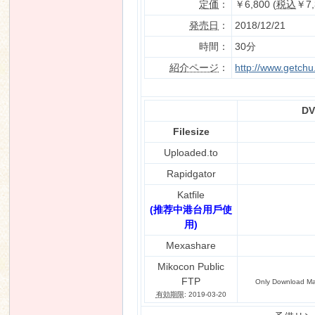
定価
：
￥6,800 (
税込
￥7,
発売日
：
2018/12/21
時間：
30分
紹介ページ
：
http://www.getch
DV
Filesize
Uploaded.to
Rapidgator
Katfile
(推荐中港台用戶使
用)
Mexashare
Mikocon Public
FTP
Only Download Man
有効期限
: 2019-03-20