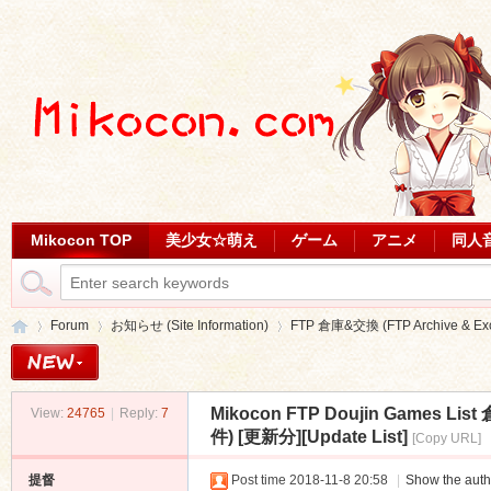
Mikocon TOP
美少女☆萌え
ゲーム
アニメ
同人
Forum
お知らせ (Site Information)
FTP 倉庫&交換 (FTP Archive & Ex
Mikocon FTP Doujin Games 
View:
24765
|
Reply:
7
Mi
»
›
›
件) [更新分][Update List]
[Copy URL]
提督
Post time 2018-11-8 20:58
|
Show the auth