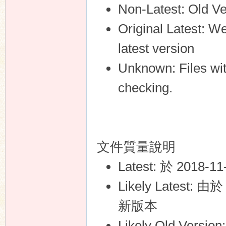
Non-Latest: Old Ver
Original Latest: We 
n
latest version
Unknown: Files wit
checking.
文件質量說明
Latest: 於 201
Likely Lates
新版本
Likely Old Ve