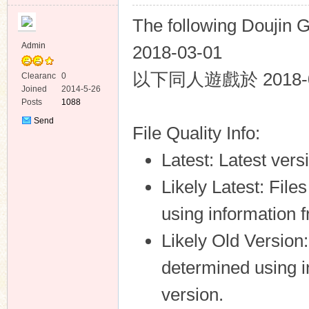
The following Doujin
Admin
2018-03-01
以下同人遊戲於 2018-03
Clearanc
0
e
Joined
2014-5-26
ko
Posts
1088
Send
File Quality Info:
Private
Message
Latest: Latest vers
Likely Latest: File
using information f
co
Likely Old Version:
determined using in
version.