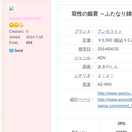
双性の姫君 ～ふたなり
Guishen [鬼神CG组]
ブランド
：
アンモライト
Clearanc
0
e
Joined
2014-7-18
ko
定価
：
￥3,000 (
税込
￥3,
Posts
654
発売日
：
2014/04/25
Send
Private
ジャンル
：
ADV
Message
原画
：
あきのしん
シナリオ
：
よこよこ
音楽
：
AZ-MIX
http://www.getchu
co
紹介ページ
：
http://www.ammoli
game.com/amml_0
JPG