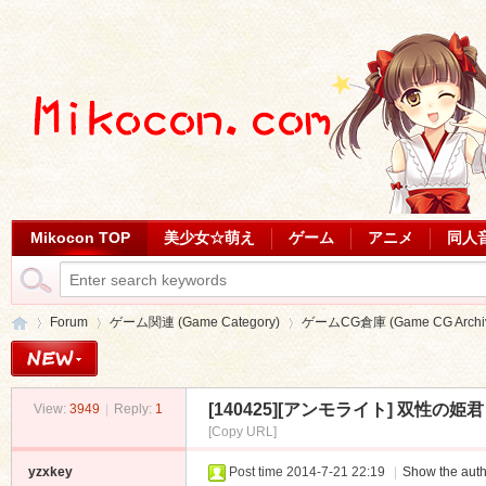
Mikocon TOP
美少女☆萌え
ゲーム
アニメ
同人
Forum
ゲーム関連 (Game Category)
ゲームCG倉庫 (Game CG Archi
[140425][アンモライト] 双性の姫君
View:
3949
|
Reply:
1
Mi
»
›
›
[Copy URL]
yzxkey
Post time 2014-7-21 22:19
|
Show the auth