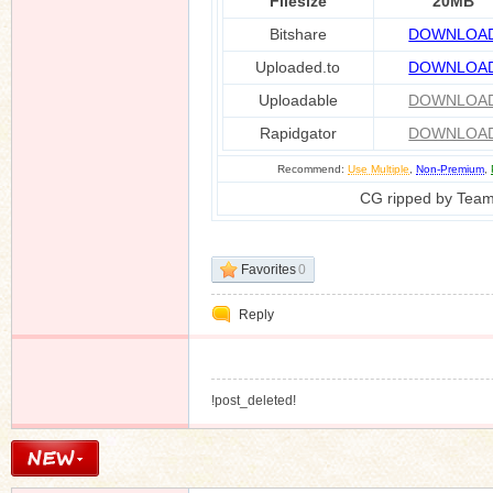
Filesize
20MB
Bitshare
DOWNLOA
Uploaded.to
DOWNLOA
n
Uploadable
DOWNLOA
Rapidgator
DOWNLOA
Recommend:
Use Multiple
,
Non-Premium
,
CG ripped by Tea
Favorites
0
Reply
!post_deleted!