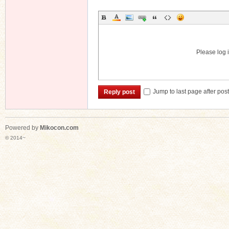
Please log i
Jump to last page after pos
Reply post
Powered by
Mikocon.com
© 2014~