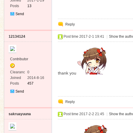
e
Joined
2017-1-29
Posts
13
Send
Private
Reply
Message
12134124
Post time 2017-2-1 19:41
|
Show the autho
Contributor
Clearanc
0
thank you
e
Joined
2014-8-16
Posts
457
Send
Private
Reply
Message
sakruayuuna
Post time 2017-2-2 21:45
|
Show the autho