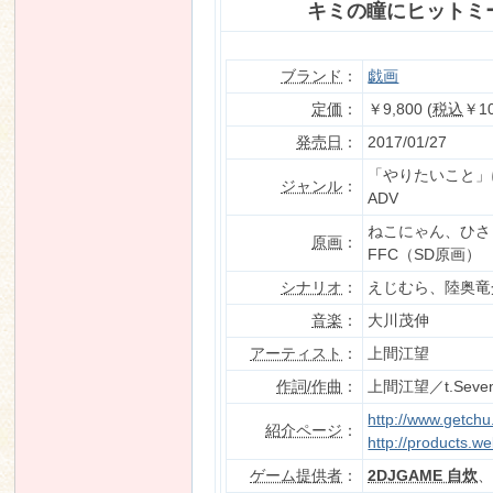
キミの瞳にヒットミ
ブランド
：
戯画
n
定価
：
￥9,800 (
税込
￥10
発売日
：
2017/01/27
「やりたいこと」
ジャンル
：
ADV
ねこにゃん、ひさ
原画
：
FFC（SD原画）
シナリオ
：
えじむら、陸奥竜
音楽
：
大川茂伸
アーティスト
：
上間江望
作詞/作曲
：
上間江望／t.Seve
http://www.getch
紹介ページ
：
http://products.w
ゲーム提供者
：
2DJGAME 自炊