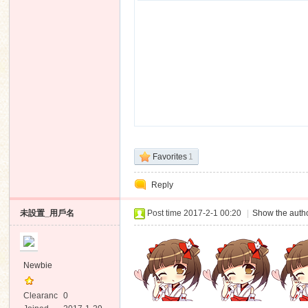
Favorites
1
Reply
未設置_用戶名
Post time 2017-2-1 00:20
|
Show the autho
Newbie
Clearanc
0