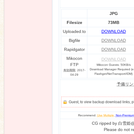
JPG
Filesize
73MB
Uploaded.to
DOWNLOAD
Bigfile
DOWNLOAD
Rapidgator
DOWNLOAD
Mikocon
DOWNLOAD
FTP
Mikocon Guests: 50KB/s
Download Manager Required (e
有効期限
: 2017-
Flashget/NetTransport/IDM)
04-29
予備リン
Guest, to view backup download links, 
Recommend:
Use Multiple
,
Non-Premiu
CG ripped by 白雪姫@
Please do not r