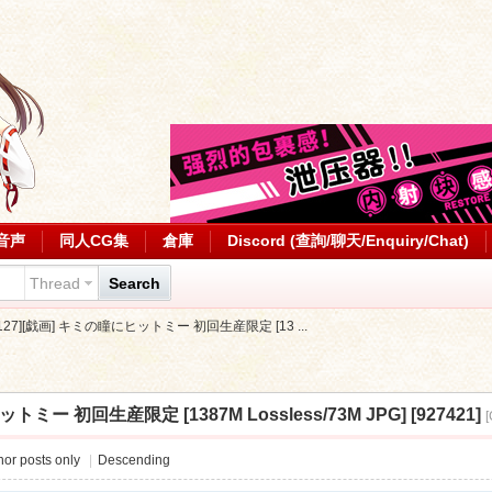
音声
同人CG集
倉庫
Discord (查詢/聊天/Enquiry/Chat)
Thread
Search
0127][戯画] キミの瞳にヒットミー 初回生産限定 [13 ...
トミー 初回生産限定 [1387M Lossless/73M JPG] [927421]
or posts only
|
Descending