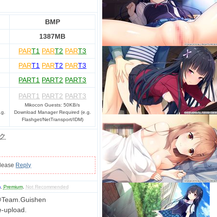
BMP
1387MB
PAR
T1
PAR
T2
PAR
T3
PAR
T1
PAR
T2
PAR
T3
PART1
PART2
PART3
PART1
PART2
PART3
Mikocon Guests: 50KB/s
.g.
Download Manager Required (e.g.
Flashget/NetTransport/IDM)
ク
please
Reply
m
,
Premium
,
Not Recommended
Team.Guishen
e-upload.