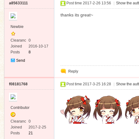
a85633111
Post time 2017-2-26 13:56
|
Show the auth
thanks its great~
Newbie
Clearanc
0
e
Joined
2016-10-17
Posts
8
Send
Private
Reply
Message
f08181768
Post time 2017-3-25 16:28
|
Show the auth
Contributor
Clearanc
0
e
Joined
2017-2-25
Posts
21