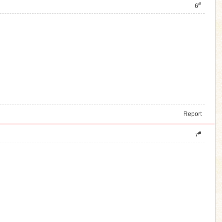
#
6
Report
#
7