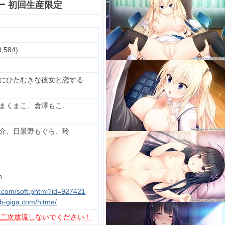
ー 初回生産限定
,584)
にひたむきな彼女と恋する
まくまこ、倉澤もこ、
介、日景野もぐら、玲
n
u.com/soft.phtml?id=927421
eb-giga.com/hitme/
、
二次放流しないでください！