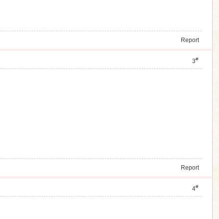
Report
#
3
Report
#
4