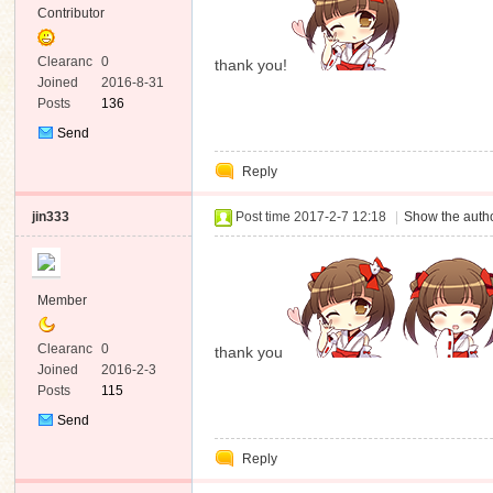
Contributor
Clearanc
0
thank you!
e
Joined
2016-8-31
Posts
136
Send
Private
Reply
Message
jin333
Post time 2017-2-7 12:18
|
Show the autho
Member
Clearanc
0
thank you
e
Joined
2016-2-3
Posts
115
Send
Private
Reply
Message