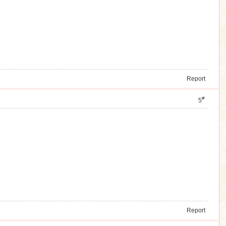
Report
#
5
Report