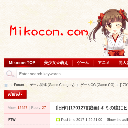
Mikocon TOP
美少女☆萌え
ゲーム
アニメ
同人
Forum
ゲーム関連 (Game Category)
ゲームCG (Game CG)
[17
[旧作]
[170127][戯画] キミの瞳にヒッ
View:
12457
|
Reply:
27
Mi
»
›
›
›
FTW
Post time 2017-1-29 21:00
|
Show the auth