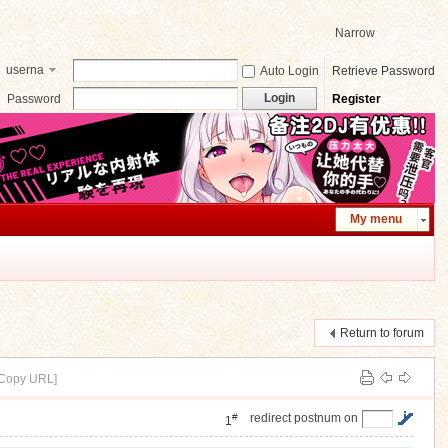
Narrow
userna
Auto Login
Retrieve Password
me
Login
Password
Register
My menu
Return to forum
[Copy URL]
#
redirect postnum on
1