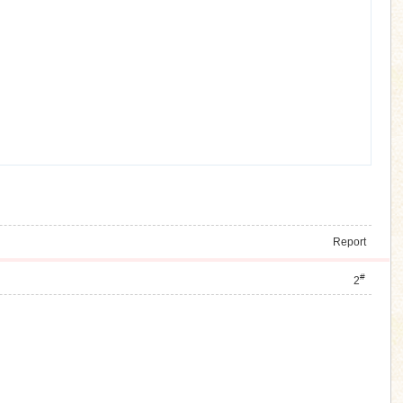
Report
#
2