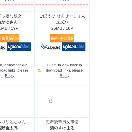
ジっ娘な彼女
ごほうび せんせーしょん
おかゆさん
ユズハ
1MB / 19P
25MB / 18P
t, to view backup
Guest, to view backup
oad links, please
download links, please
Reply
Reply
るガリ勉ちゃん
先輩後輩男女事情
宮野金太郎
菊のすけまる