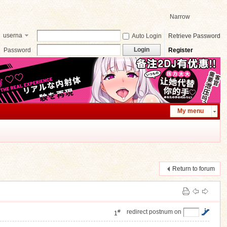
Narrow
userna
Auto Login
Retrieve Password
me
Login
Password
Register
My menu
Return to forum
#
redirect postnum on
1