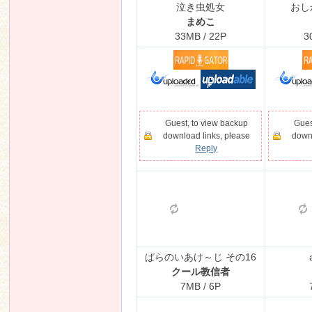
泣き虫処女
おし
まめこ
33MB / 22P
3
Guest, to view backup
Gues
download links, please
downl
Reply
ぱらのいあけ～じ その16
クール教信者
7MB / 6P