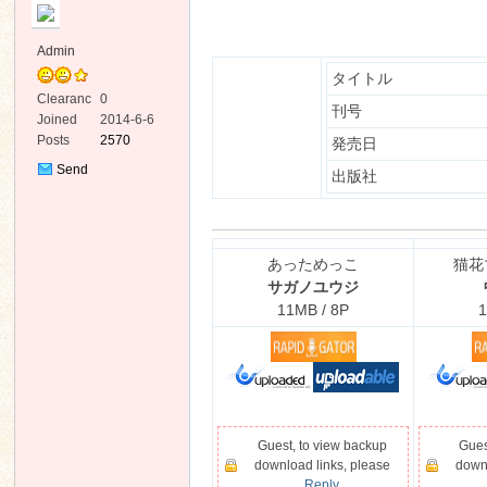
Admin
タイトル
Clearanc
0
刊号
e
Joined
2014-6-6
Posts
2570
発売日
ko
Send
出版社
Private
Message
あっためっこ
猫花
サガノユウジ
11MB / 8P
1
co
Guest, to view backup
Gues
download links, please
downl
Reply