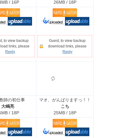
4MB / 16P
26MB / 18P
t, to view backup
Guest, to view backup
oad links, please
download links, please
Reply
Reply
教師の初仕事
マオ、がんばりますっ！！
大嶋亮
こち
6MB / 18P
25MB / 18P