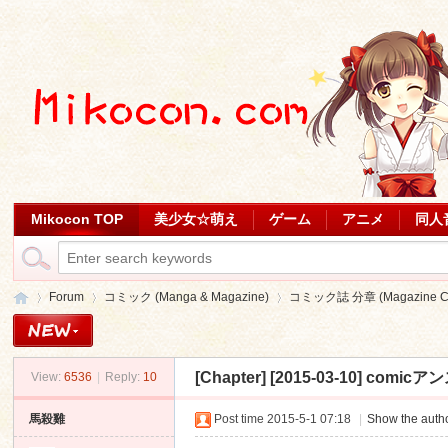
Mikocon TOP
美少女☆萌え
ゲーム
アニメ
同人
Forum
コミック (Manga & Magazine)
コミック誌 分章 (Magazine Ch
[Chapter]
[2015-03-10] comicア
View:
6536
|
Reply:
10
Mi
»
›
›
馬殺雞
Post time 2015-5-1 07:18
|
Show the autho