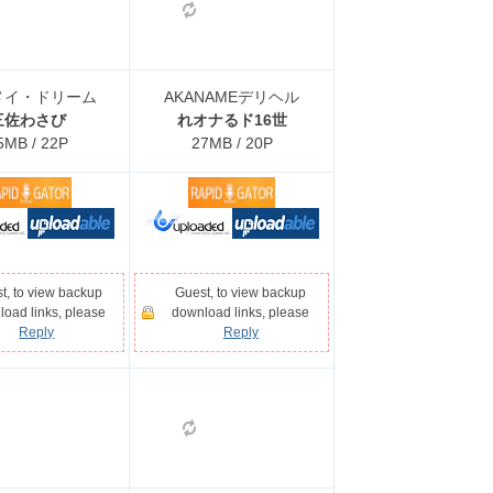
メイ・ドリーム
AKANAMEデリヘル
三佐わさび
れオナるド16世
5MB / 22P
27MB / 20P
t, to view backup
Guest, to view backup
oad links, please
download links, please
Reply
Reply