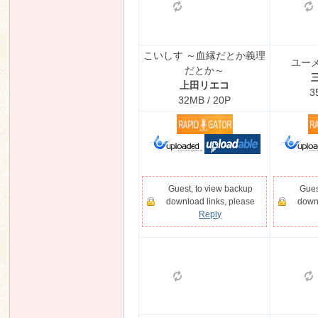
こいしす ～血縁だとか義理
ユー
だとか～
上田リエコ
3
32MB / 20P
Guest, to view backup
Gues
download links, please
downl
Reply