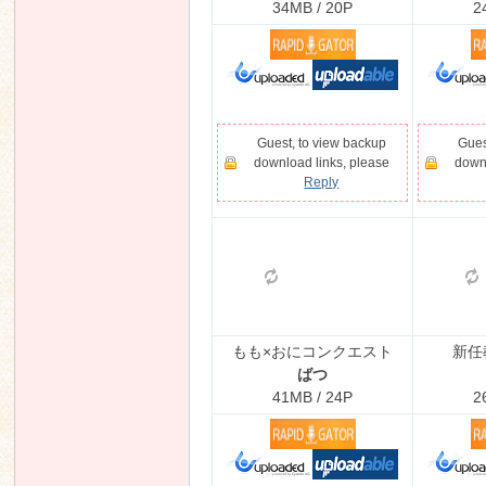
34MB / 20P
2
Guest, to view backup
Gues
download links, please
downl
Reply
もも×おにコンクエスト
新任
ばつ
41MB / 24P
2