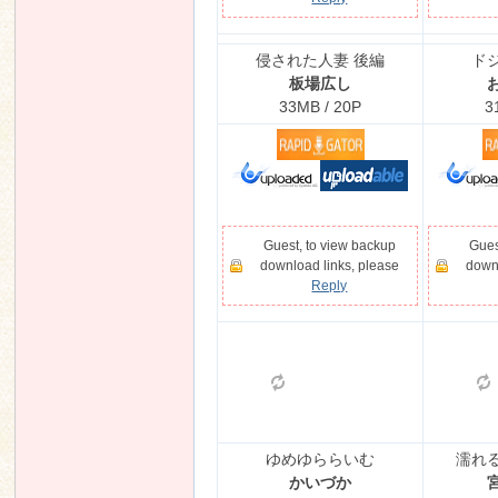
侵された人妻 後編
ド
板場広し
n
33MB / 20P
3
Guest, to view backup
Gues
download links, please
downl
Reply
ゆめゆららいむ
濡れ
かいづか