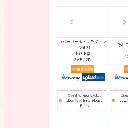
カバーガール・フラグメン
それ
ツ Vol.21
士郎正宗
4
3MB / 2P
Guest, to view backup
Gues
download links, please
downl
Reply