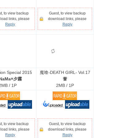
t, to view backup
Guest, to view backup
oad links, please
download links, please
Reply
Reply
ion Special 2015
魔喰-DEATH GIRL- Vol.17
aNaMa×夕霧
誉
2MB / 1P
2MB / 1P
t, to view backup
Guest, to view backup
oad links, please
download links, please
Reply
Reply