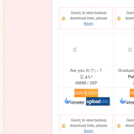
Guest, to view backup
Gues
download links, please
downl
Reply
Are you れでぃ？
Graduat
じょい
P
48MB / 26P
Guest, to view backup
Gues
download links, please
downl
Reply