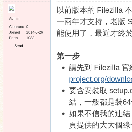
以前版本的 Filezi
Admin
一兩年才支持，老版 Sma
Clearanc
0
能使用了，最近才終於有
e
Joined
2014-5-26
Posts
1088
ko
Send
Private
第一步
Message
請先到 Filezill
project.org/downl
要含安裝取 setup
co
結，一般都是裝6
如果不信我的連結，要
頁提供的大大個綠