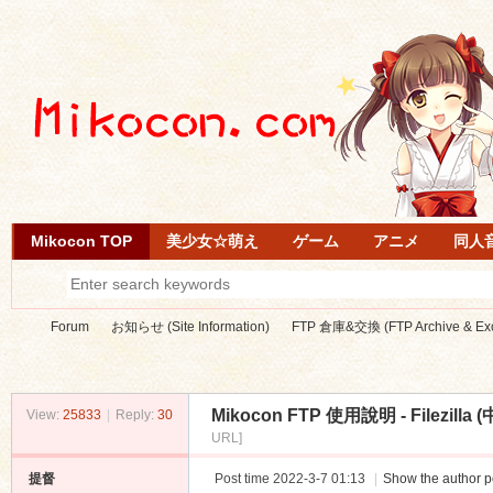
Mikocon TOP
美少女☆萌え
ゲーム
アニメ
同人
Forum
お知らせ (Site Information)
FTP 倉庫&交換 (FTP Archive & Ex
Mikocon FTP 使用說明 - Filezilla (
View:
25833
|
Reply:
30
Mi
»
›
›
URL]
提督
Post time 2022-3-7 01:13
|
Show the author p