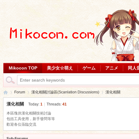
Mikocon TOP
美少女☆萌え
ゲーム
アニメ
同人
Forum
漢化相關討論區(Scanlation Discussions)
漢化相關
漢化相關
Today:
1
|
Threads:
41
本區塊供漢化相關技術討論
Mi
包括工具使用，新手發問等等
»
›
›
歡迎各位蒞臨交流
Sub-Forums