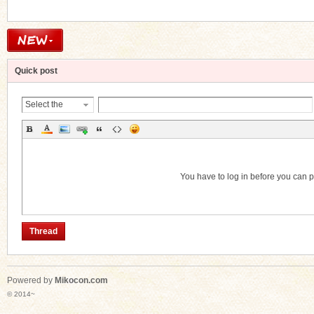
n
Quick post
Select the
Thread
Category
You have to log in before you can 
Thread
Powered by
Mikocon.com
© 2014~