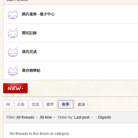
調兵遣將 - 徵才中心
開坑記錄
ko
填坑完成
庫存精華帖
co
All
公告
交流
發問
教學
建議
Filter:
All threads
All time
Order by:
Last post
|
Digests
No threads in this forum or category.