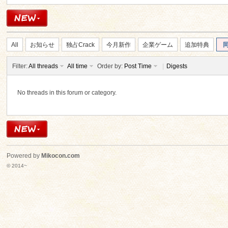
All
お知らせ
独占Crack
今月新作
企業ゲーム
追加特典
Filter:
All threads
All time
Order by:
Post Time
|
Digests
ko
No threads in this forum or category.
Powered by
Mikocon.com
© 2014~
co