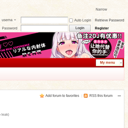
Narrow
userna
Auto Login
Retrieve Password
me
Login
Password
Register
My menu
Add forum to favorites
|
RSS this forum
o leak)