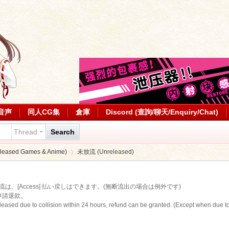
音声
同人CG集
倉庫
Discord (查詢/聊天/Enquiry/Chat)
Thread
Search
ased Games & Anime)
未放流 (Unreleased)
[Access] 払い戻しはできます。(無断流出の場合は例外です)
申請退款。
›
released due to collision within 24 hours, refund can be granted. (Except when due t