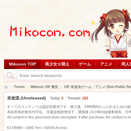
Mikocon TOP
美少女☆萌え
ゲーム
アニメ
同人
Forum
Mikocon VIP 優先
VIP 未放流ゲーム・アニメ (Non-Public Rele
未放流 (Unreleased)
Today:
0
|
Threads:
292
すべてのコンテンツは認証回避済です。購入後、24時間内かぶられるための放流は、
Mi
本區所有的發布均可玩。 非被盜檔的情況下，購買後 24小時內如撞車發布，可
»
›
›
All content in this area have been decrypted. If after purchase, the content is 
62.5RMB = 1000 Yen = 80000 Access