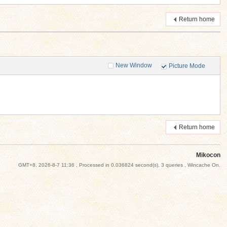
Return home
New Window
Picture Mode
Return home
Mikocon
GMT+8, 2026-8-7 11:36
, Processed in 0.036824 second(s), 3 queries , Wincache On.