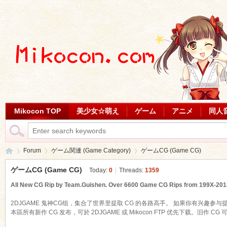
Mikocon TOP
美少女☆萌え
ゲーム
アニメ
同人
Forum
ゲーム関連 (Game Category)
ゲームCG (Game CG)
ゲームCG (Game CG)
Today:
0
|
Threads:
1359
All New CG Rip by Team.Guishen. Over 6600 Game CG Rips from 199X-2018 
Mi
»
›
›
2DJGAME 鬼神CG组，集合了世界里提取 CG 的各路高手。 如果你有兴趣参与
本區所有新作 CG 发布，可於 2DJGAME 或 Mikocon FTP 优先下载。旧作 CG 可於