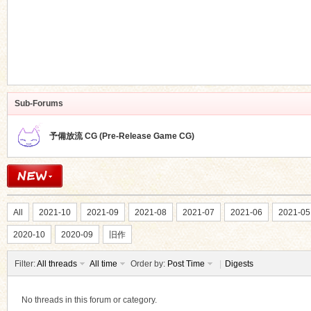
Sub-Forums
予備放流 CG (Pre-Release Game CG)
All
2021-10
2021-09
2021-08
2021-07
2021-06
2021-05
2020-10
2020-09
旧作
Filter:
All threads
All time
Order by:
Post Time
|
Digests
No threads in this forum or category.