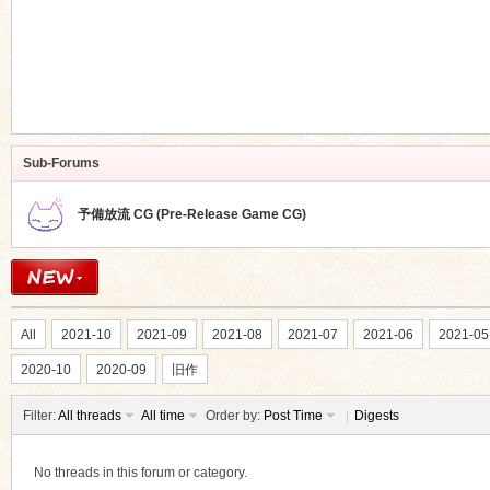
Sub-Forums
予備放流 CG (Pre-Release Game CG)
All
2021-10
2021-09
2021-08
2021-07
2021-06
2021-05
2020-10
2020-09
旧作
Filter:
All threads
All time
Order by:
Post Time
|
Digests
No threads in this forum or category.