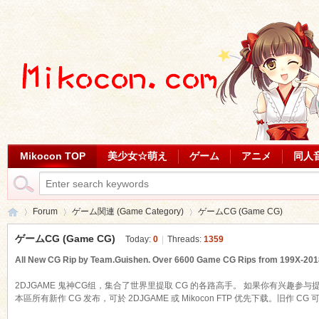
Mikocon TOP
美少女☆萌え
ゲーム
アニメ
同人
Forum
ゲーム関連 (Game Category)
ゲームCG (Game CG)
ゲームCG (Game CG)
Today:
0
|
Threads:
1359
All New CG Rip by Team.Guishen. Over 6600 Game CG Rips from 199X-2018 
Mi
»
›
›
2DJGAME 鬼神CG组，集合了世界里提取 CG 的各路高手。 如果你有兴趣参与
本區所有新作 CG 发布，可於 2DJGAME 或 Mikocon FTP 优先下载。旧作 CG 可於