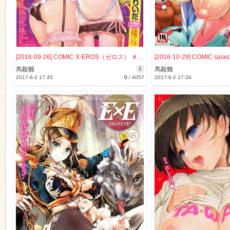
[2016-09-26] COMIC X-EROS（ゼロス） ＃47 COMIC快楽天 2016年11月号増刊 [743M]
馬殺雞
1
馬殺雞
2017-6-2 17:45
0
/
4057
2017-6-2 17:34