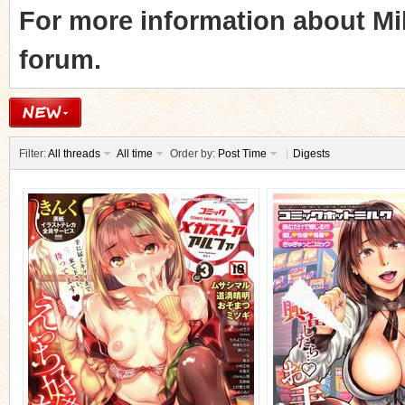
For more information about Mik
forum.
Filter:
All threads
All time
Order by:
Post Time
|
Digests