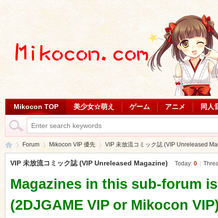
Mikocon TOP
美少女☆萌え
ゲーム
アニメ
同人
Forum
Mikocon VIP 優先
VIP 未放流コミック誌 (VIP Unreleased Mag
VIP 未放流コミック誌 (VIP Unreleased Magazine)
Today:
0
|
Thre
Magazines in this sub-forum is 
Mi
»
›
›
(2DJGAME VIP or Mikocon VIP