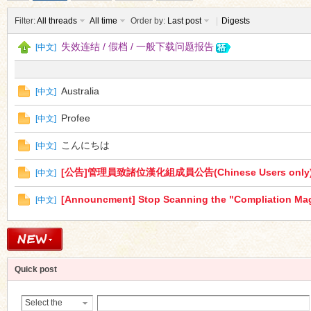
Filter:
All threads
All time
Order by:
Last post
|
Digests
失效连结 / 假档 / 一般下载问题报告
[
中文
]
Australia
[
中文
]
ko
Profee
[
中文
]
こんにちは
[
中文
]
[公告]管理員致諸位漢化組成員公告(Chinese Users only
[
中文
]
[Announcment] Stop Scanning the "Compliati
[
中文
]
co
Quick post
Select the