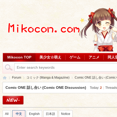
Mikocon TOP
美少女☆萌え
ゲーム
アニメ
同人
Forum
コミック (Manga & Magazine)
Comic ONE 話し合い (Comic O
Comic ONE 話し合い (Comic ONE Discussion)
Today:
2
|
Threads
Mi
»
›
›
All
中文
English
日本語
Notice