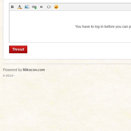
Thread
Category
n
You have to log in before you can 
Thread
Powered by
Mikocon.com
© 2014~