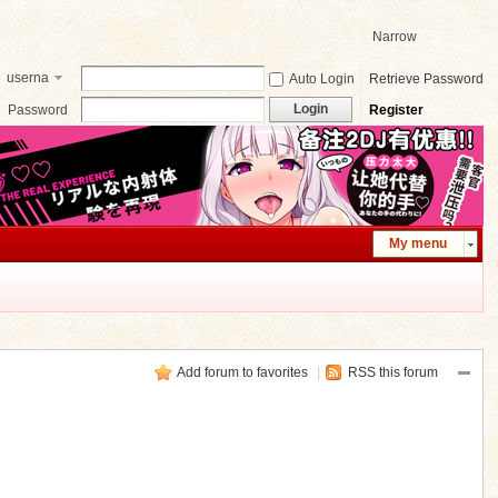
Narrow
userna
Auto Login
Retrieve Password
me
Login
Password
Register
My menu
Add forum to favorites
|
RSS this forum