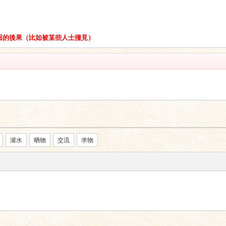
挽回的後果（比如被某些人士撞見）
灌水
晒物
交流
求物