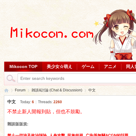
Mikocon TOP
美少女☆萌え
ゲーム
アニメ
同人
Forum
雑談&討論 (Chat & Discussion)
中文
中文
Today:
6
|
Threads:
2260
不禁止新人開報到貼，但也不鼓勵。
Mi
»
›
›
雜談版版規:
禁止一切涉及政治評論, 人身攻擊, 民族歧視, 广告等無關ACGN的話題