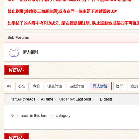
禁止刷屏(連續發三個新主題)或者在同一個主題下連續回復3次
如果帖子的內容中有R18成分, 請在標題欄註明, 防止誤點造成某些不可
Sub-Forums
ko
新人報到
All
公告
意見
漫畫討論
遊戲討論
同人討論
疑問
查詢
Filter:
All threads
All time
Order by:
Last post
|
Digests
co
No threads in this forum or category.