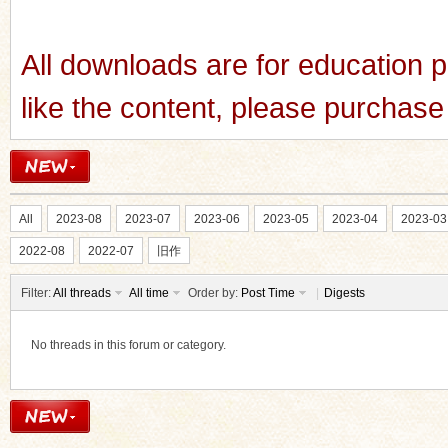
All downloads are for education p
like the content, please purchase 
All
2023-08
2023-07
2023-06
2023-05
2023-04
2023-03
2022-08
2022-07
旧作
Filter:
All threads
All time
Order by:
Post Time
|
Digests
No threads in this forum or category.