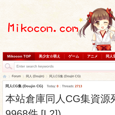
Mikocon TOP
美少女☆萌え
ゲーム
アニメ
同人
Forum
同人 (Doujin)
同人CG集 (Doujin CG)
同人CG集 (Doujin CG)
Today:
0
|
Threads:
2713
本站倉庫同人CG集資源列表 (
Mi
»
›
›
9968件 [L2])