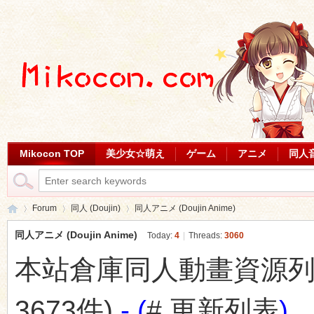
Mikocon TOP
美少女☆萌え
ゲーム
アニメ
同人
Forum
同人 (Doujin)
同人アニメ (Doujin Anime)
同人アニメ (Doujin Anime)
Today:
4
|
Threads:
3060
本站倉庫同人動畫資源列表 (最
Mi
»
›
›
3673件)
- (
# 更新列表
)