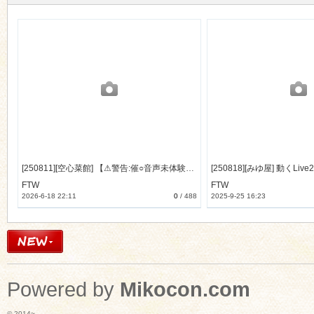
[250811][空心菜館] 【⚠警告:催○音声未体験の方はご注意ください】深層快楽無限催○。～意識が飛ぶほど気持ちイイ官能トランス～ [12535M] [RJ01441874]
FTW
FTW
2026-6-18 22:11
0
/
488
2025-9-25 16:23
Powered by
Mikocon.com
© 2014~