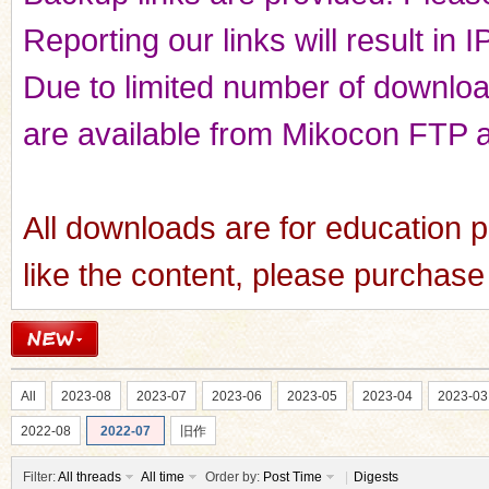
Reporting our links will result in 
Due to limited number of downloads
are available from Mikocon FTP a
All downloads are for education p
like the content, please purchase 
All
2023-08
2023-07
2023-06
2023-05
2023-04
2023-03
2022-08
2022-07
旧作
Filter:
All threads
All time
Order by:
Post Time
|
Digests