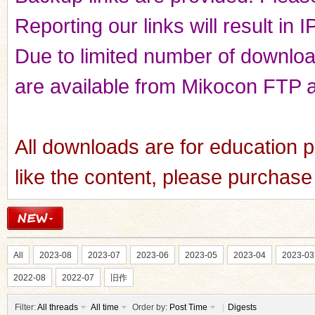
Reporting our links will result in 
Due to limited number of downloads
are available from Mikocon FTP a
All downloads are for education p
like the content, please purchase 
All
2023-08
2023-07
2023-06
2023-05
2023-04
2023-03
2022-08
2022-07
旧作
Filter:
All threads
All time
Order by:
Post Time
|
Digests