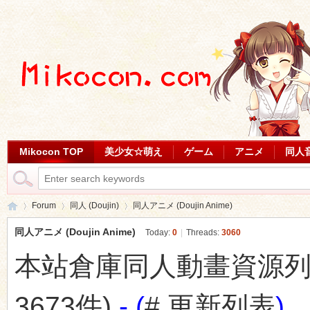
Mikocon TOP
美少女☆萌え
ゲーム
アニメ
同人
Forum
同人 (Doujin)
同人アニメ (Doujin Anime)
同人アニメ (Doujin Anime)
Today:
0
|
Threads:
3060
本站倉庫同人動畫資源列表 (最
Mi
»
›
›
3673件)
- (
# 更新列表
)