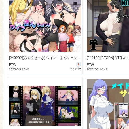
[240202][みるくせーき] ワイフ・まんション♪ [718M] [RJ01143208]
FTW
1
FTW
2025-5-5 10:42
2
/
1117
2025-5-5 10:42