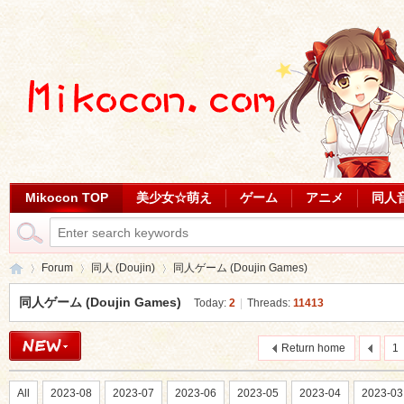
Mikocon TOP
美少女☆萌え
ゲーム
アニメ
同人
Forum
同人 (Doujin)
同人ゲーム (Doujin Games)
同人ゲーム (Doujin Games)
Today:
2
|
Threads:
11413
Mi
»
›
›
Return home
1
All
2023-08
2023-07
2023-06
2023-05
2023-04
2023-03