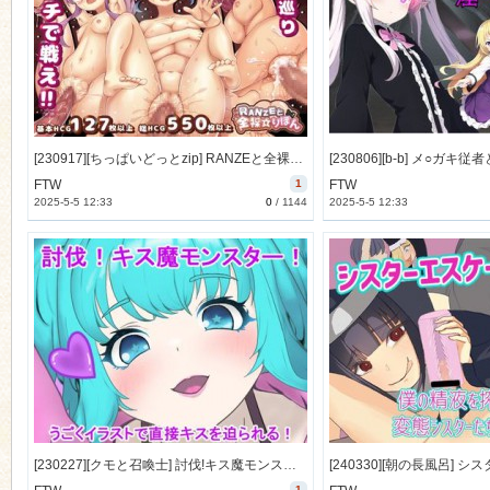
n
[230917][ちっぱいどっとzip] RANZEと全裸女りぼん [953M] [RJ01089975]
FTW
1
FTW
2025-5-5 12:33
0
/
1144
2025-5-5 12:33
[230227][クモと召喚士] 討伐!キス魔モンスター! [227M] [RJ01034333]
1