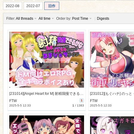
2022-08
2022-07
旧作
Filter:
All threads
All time
Order by:
Post Time
|
Digests
ko
[231014][Angel Heart for M] 射精我慢できるかな えっちなお姉さんたちにおちんちんヌキヌキされちゃうあまショタライフ [262M] [RJ01107914]
co
FTW
1
FTW
2025-5-5 12:33
1
/
1383
2025-5-5 12:33