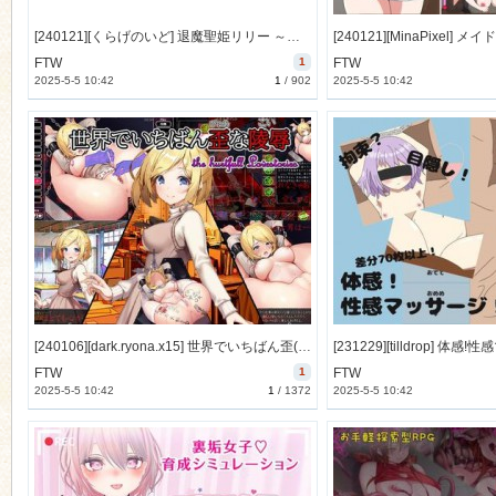
[240121][くらげのいど] 退魔聖姫リリー ～呪刻淫堕に沈みし少女～ [743M] [RJ381597]
FTW
1
FTW
2025-5-5 10:42
1
/
902
2025-5-5 10:42
[240106][dark.ryona.x15] 世界でいちばん歪(ぴゅあ)な凌○(こい) [182M] [RJ01137909]
FTW
1
FTW
2025-5-5 10:42
1
/
1372
2025-5-5 10:42