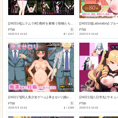
[240314][ムラムラ村] 廃村を巣喰う怪物たち [1698M] [RJ01168572]
FTW
1
FTW
2025-5-5 10:42
0
/
1217
2025-5-5 10:42
[240217][同人美少女ゲーム] 孕ませ○リ|痴○電車で妊娠してあげる少女～オナニー用ミニゲーム [64M] [RJ01154611]
FTW
1
FTW
2025-5-5 10:42
1
/
1399
2025-5-5 10:42