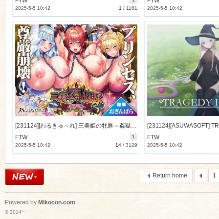
FTW
FTW
2025-5-5 10:42
1
/
1161
2025-5-5 10:42
[231124][わるきゅ～れ] 三美姫の牝豚～姦獄の城～ [1355M] [RJ01118480]
FTW
1
FTW
2025-5-5 10:42
14
/
3129
2025-5-5 10:42
Return home
1
Powered by
Mikocon.com
© 2014~