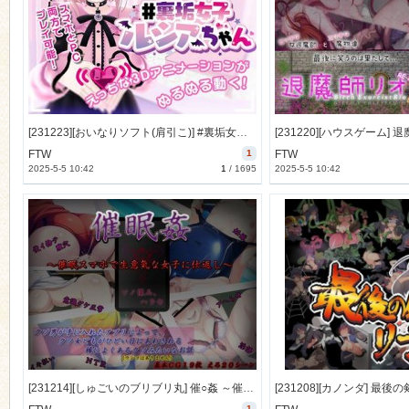
[231223][おいなりソフト(肩引こ)] #裏垢女子ルシアちゃん セット! [871M] [RJ01131951]
FTW
1
FTW
2025-5-5 10:42
1
/
1695
2025-5-5 10:42
[231214][しゅごいのブリブリ丸] 催○姦 ～催○スマホで生意気な女子に仕返し～ [438M] [RJ01128139]
1