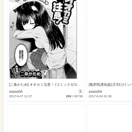
[二条かため] オオカミ注意！ (コミックゼロス #55) [無邪気漢化組][MJK-17-Z037][無修正]
xxxoohh
1
xxxoohh
2017-6-27 11:27
268
/
30738
2017-6-24 01:36