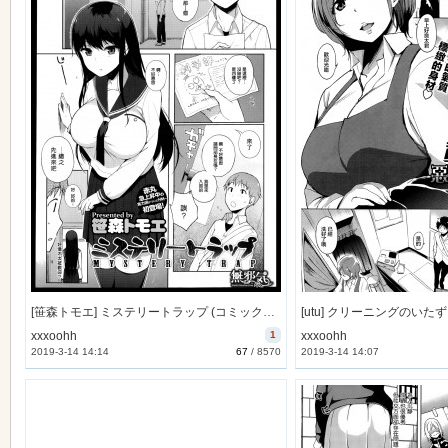
[笹森トモエ] ミステリートラップ (コミックホットミルク 2013年9月号) [無邪気漢化組][MJK-15-Z052]
xxxoohh
1
xxxoohh
2019-3-14 14:14
67
/
8570
2019-3-14 14:07