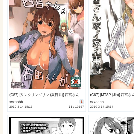
(C87) [リンクリングリン (夏目系)] 西宮さんと石田くんが、 (聲の形) [無邪気漢化組][MJK-15-Z055]
xxxoohh
1
xxxoohh
2019-3-14 15:15
68
/
10157
2019-3-14 15:14