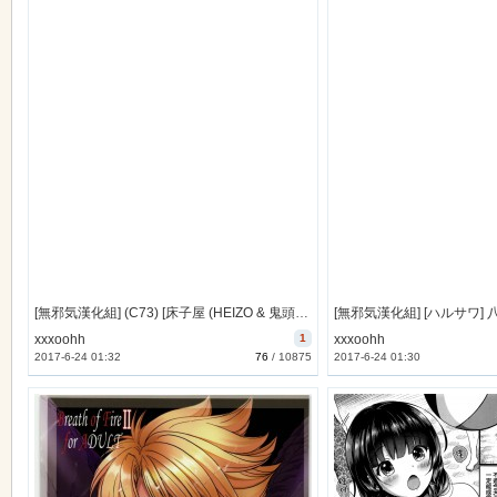
[無邪気漢化組] (C73) [床子屋 (HEIZO & 鬼頭えん)] やさしいうた 2 [MJK-14-T034]
xxxoohh
1
xxxoohh
2017-6-24 01:32
76
/
10875
2017-6-24 01:30