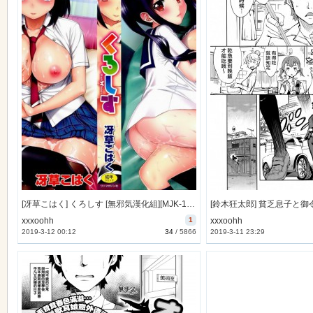
[冴草こはく] くろしす [無邪気漢化組][MJK-14-D040]
xxxoohh
1
xxxoohh
2019-3-12 00:12
34
/
5866
2019-3-11 23:29