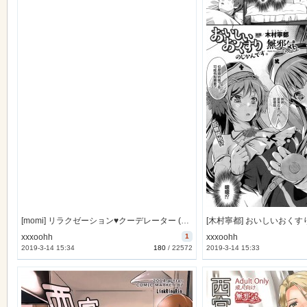
[momi] リラクゼーション♥クーデレーター (COMIC失楽天 2015年2月号) [無邪気漢化組][MJK-15-Z058]
xxxoohh
1
xxxoohh
2019-3-14 15:34
180
/
22572
2019-3-14 15:33