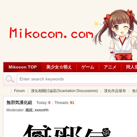
Mikocon TOP
美少女☆萌え
ゲーム
アニメ
同人
Forum
漢化相關討論區(Scanlation Discussions)
漢化作品發布
無
無邪気漢化組
Today:
0
|
Threads:
91
Moderator:
藏鏡
,
xxxoohh
Mi
»
›
›
›