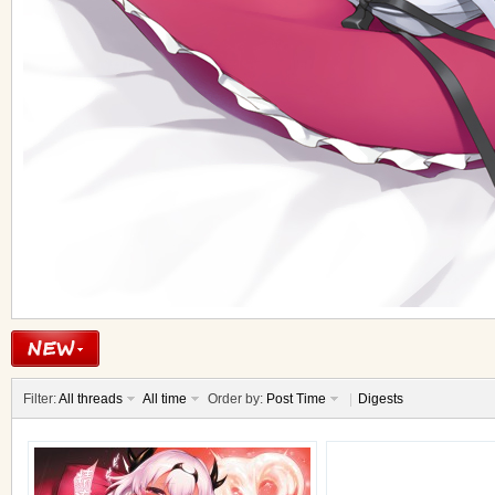
n
Filter:
All threads
All time
Order by:
Post Time
|
Digests