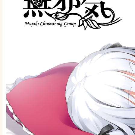
ko
co