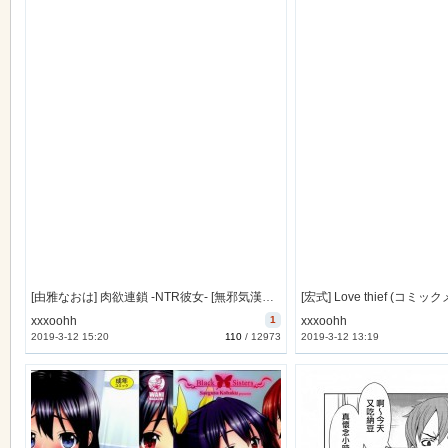
[由雅なおは] 肉欲連鎖 -NTR彼女- [無邪気漢化組][MJK-14-D043]
xxxoohh
1
xxxoohh
2019-3-12 15:20
110
/
12973
2019-3-12 13:19