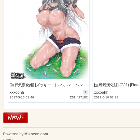
[無邪気漢化組] [ズッキーニ] スペルマ・ハンター (コミックアンリアル 2014年10月号) [MJK-14-Z028]
xxxoohh
1
xxxoohh
2017-5-10 01:46
203
/
27182
2017-5-10 01:28
Powered by
Mikocon.com