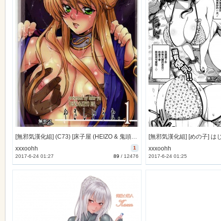
[無邪気漢化組] (C73) [床子屋 (HEIZO & 鬼頭えん)] やさしいうた 1 [MJK-14-T031]
xxxoohh
1
xxxoohh
2017-6-24 01:27
89
/
12476
2017-6-24 01:25