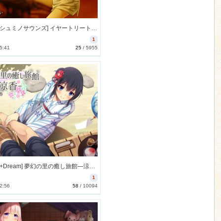
[170822][シュミノサウンズ] イヤートリートメントサロン・オレイユ ～藤咲編～ [1293M] [RJ206955]
1
5:41
25
/
5955
[170827][+Dream] 夢幻の里の癒し旅館―涼香―【ハイレゾ48kHz/24bit】 [3131M] [RJ207014]
1
2:56
58
/
10094