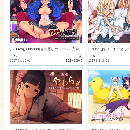
[170825][B-bishop] 意地悪なヤンデレに完全支配される音声 地獄級射精禁止オナニーサポート6 病的に歪んだバイノーラル愛の試練 [654M] [RJ204226]
FTW
1
FTW
2017-9-1 10:01
102
/
15947
2017-9-1 10:01