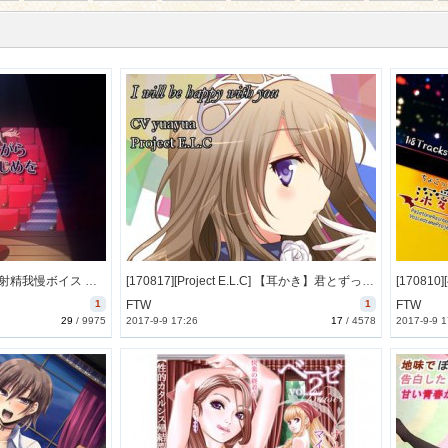
[170821][qpStudio] 地獄の射精我慢ボイス 大勢の女子に囲まれながら死ぬほど辛い寸止めいじめを受けてもらうからね♪ [179M] [RJ205615]
[170817][Project E.L.C] 【耳かき】君とずっと幸せに【マッサージ】 [149M] [RJ206355]
1
FTW
1
FTW
29
/
9975
2017-9-9 17:26
17
/
4578
2017-9-9 1