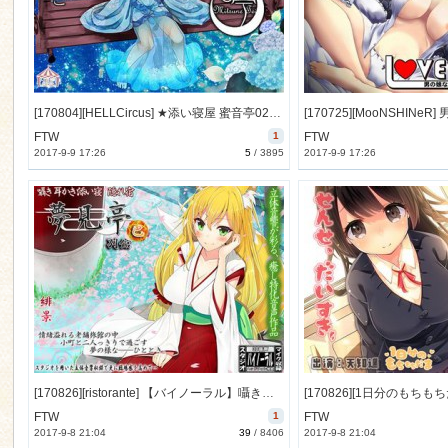
n
[170804][HELLCircus] ★添い寝屋 蜜音亭02★水鞠 編 [121M] [RJ204824]
FTW
1
FTW
2017-9-9 17:26
5
/
3895
2017-9-9 17:26
[170826][ristorante] 【バイノーラル】囁き・耳かき・添い寝・隠れ宿 夢見亭別館 巴 [2253M] [RJ207100]
FTW
1
FTW
2017-9-8 21:04
39
/
8406
2017-9-8 21:04