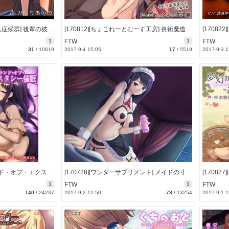
[170817][かわいいおっさん症候群] 後輩の彼女になるまで。 [3869M] [RJ205000]
[170812][ちょこれーとむーす工房] 炎術魔道師ファイナ -ショタお兄ちゃん受身での小悪魔妹責め責めファンタジー冒険H- [190M] [RJ203274]
1
FTW
1
FTW
31
/
10619
2017-9-4 15:05
17
/
5519
2017-9-3 1
[170825][F・A・S] サウンド・オブ・エクスタシー催眠 [943M] [RJ203898]
[170728][ワンダーサプリメント] メイドの寸止め射精管理 ご主人様…たくさんイジメてさしあげます♪ [709M] [RJ204339]
1
FTW
1
FTW
140
/
24237
2017-9-2 12:50
73
/
13254
2017-9-1 1