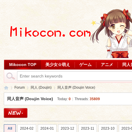
Mikocon TOP
美少女☆萌え
ゲーム
アニメ
同人
Forum
同人 (Doujin)
同人音声 (Doujin Voice)
同人音声 (Doujin Voice)
Today:
0
|
Threads:
35809
Mi
»
›
›
All
2024-02
2024-01
2023-12
2023-11
2023-10
2023-