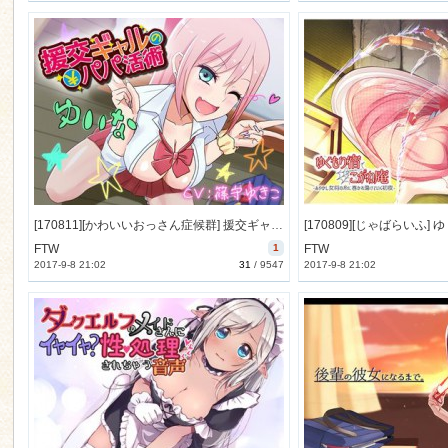
[170811][かわいいおっさん症候群] 援交ギャルのパパ活術 [808M] [RJ204999]
FTW
1
FTW
2017-9-8 21:02
31
/
9547
2017-9-8 21:02