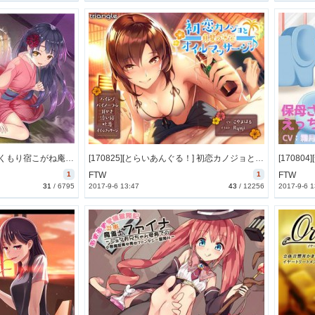
[170809][じゃばらいふ] ゆくもり宿こがね庵-あやかし女将の糸に巻かれ蕩けていく初夜- [1166M] [RJ205402]
[170825][とらいあんぐる！] 初恋カノジョと真夏の密室オイルマッサージ♪【耳舐め】【R15】 [1560M] [RJ204581]
1
FTW
1
FTW
31
/
6795
2017-9-6 13:47
43
/
12256
2017-9-6 1