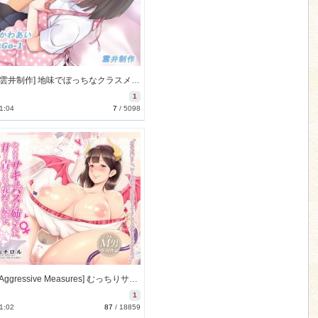
[170904][雲井制作] 地味でぼっちなクラスメイトに告白したら溺愛されて甘い青春が止まらなくなる日常 [78M] [RJ207915]
1
1:04
7
/
5098
[170811][Aggressive Measures] むっちりサキュバスお姉さんに、甘ぁく責められて、 我慢も続かず、Hなダメダメ坊やにされちゃう音声♪ (Ver.2017-08-15) [450M] [RJ205150]
1
1:02
87
/
18859