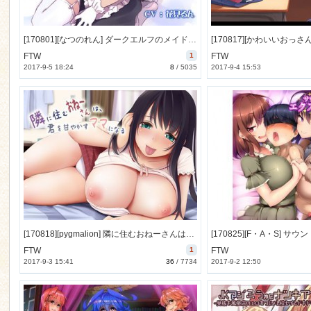
[170801][なつのれん] ダークエルフのメイドさんにイヤイヤ?性処理されちゃう音声 [103M] [RJ204416]
FTW
1
FTW
2017-9-5 18:24
8
/
5035
2017-9-4 15:53
[170818][pygmalion] 隣に住むおねーさんは、君を甘やかすママになる [235M] [RJ204522]
FTW
1
FTW
2017-9-3 15:41
36
/
7734
2017-9-2 12:50