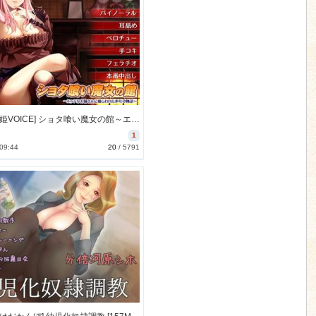
[170811][姫VOICE] ショタ喰い魔女の館～エッチなお姉さんに捕らわれた少年の物語～ [386M] [RJ205403]
1
 09:44
20
/
5791