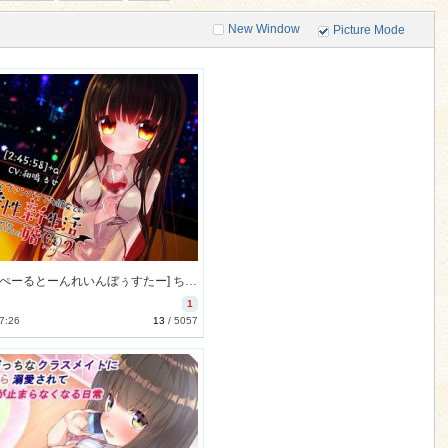
New Window
Picture Mode
[170810][ぺーるとーんれいんぼぅすたー] ちょこっとヴァンパイアな彼女との深愛性新婚生活(仮)PART2 [578M] [RJ202158]
1
7:26
13
/
5057