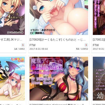
[170821][ちょこれーとむーす工房] JKマジミラ外伝ナツキアフター -見抜キ風俗店のエロカワじょし校セイとドキドキ店外デート- [440M] [RJ204714]
[170826][さーくるたこす] くちのおと ～じゅるじゅる、じゅぼじゅぼ、じゅるるるる～ [1059M] [RJ206854]
1
FTW
1
FTW
14
/
4882
2017-8-31 09:44
53
/
10852
2017-8-31