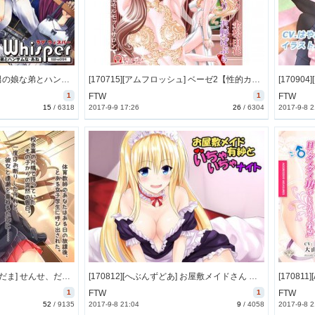
[170725][MooNSHINeR] 男の娘な弟とハンサムなあね [493M] [RJ204177]
[170715][アムフロッシュ] ベーゼ2【性的カタルシス帰結型モルモットサロン】 [474M] [RJ203811]
1
FTW
1
FTW
15
/
6318
2017-9-9 17:26
26
/
6304
2017-9-8 2
[170826][1日分のもちもちだま] せんせ、だいすき [3306M] [RJ205446]
[170812][へぶんずどあ] お屋敷メイドさん 有紗といちゃいちゃナイト [613M] [RJ204644]
1
FTW
1
FTW
52
/
9135
2017-9-8 21:04
9
/
4058
2017-9-8 2