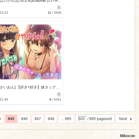
[170817][はだかんぼ] 幼児化奴隷調教 [157M] [RJ206380]
1
 13:12
11
/
5836
[170801][さいおん] 【好き×好き】妹タッグでバブみ揉みくちゃ甘やかし!【バイノーラルおっき音声】 [1051M] [RJ204908]
1
 21:56
9
/
6351
4
945
946
947
948
... 995
/ 995 pageunit
Next
Mikocon