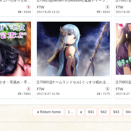
[170814][じゃばらいふ] サキュバちゅっちゅぱらだいす-淫魔姉妹のおべんとうにされちゃう常夏バケーションバイノーラル- [3024M] [RJ205677]
[170823][Garden of pleasure] 魔族ディーラーの堕落遊戯 ～ようこそ、悦楽のカジノへ～ [254M] [RJ205170]
1
FTW
1
FTW
39
/
8164
2017-8-29 13:12
55
/
9324
2017-8-29
[170823][ぜろびっと] 【耳かき・耳舐め・手コキ】甘い初夜【囁き・バイノーラル】 [1637M] [RJ206420]
[170801][チームランドセル] ぐっすり眠れる耳かきボイスβ [429M] [RJ204914]
1
FTW
1
FTW
25
/
5981
2017-8-27 21:56
23
/
7175
2017-8-27
Return home
1 ...
941
942
943
94