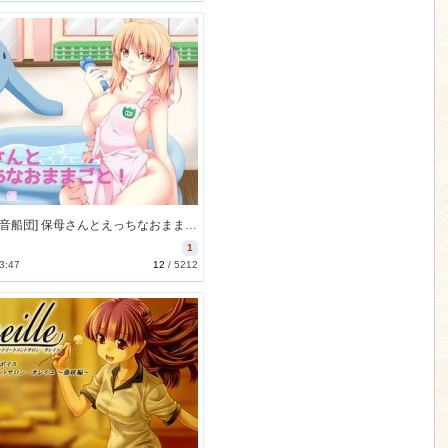
[170804][音船団] 保母さんとえっちなおままごと! [556M] [RJ205036]
1
3:47
12
/
5212