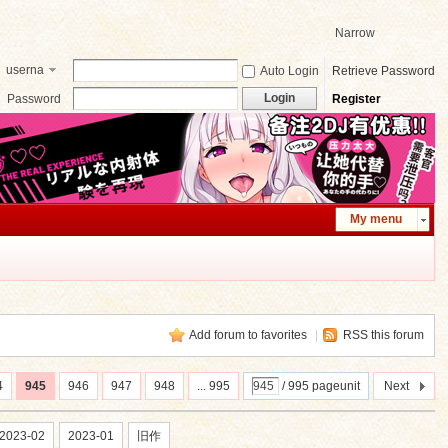
Narrow
userna
Auto Login
Retrieve Password
me
Login
Password
Register
My menu
Add forum to favorites
|
RSS this forum
4
945
946
947
948
... 995
/ 995 pageunit
Next
2023-02
2023-01
旧作