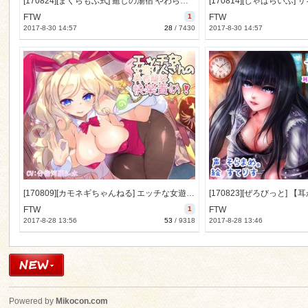
[170824][まくらもふ式] 癒しの湯宿 やわらぎ ～専属小町・彩芽さんのおやすみ夜伽～ [316M] [RJ207059]
FTW
1
FTW
2017-8-30 14:57
28
/
7430
2017-8-30 14:57
[170809][カモネギちゃんねる] エッチな女遊び人さんの勇者籠絡快楽責め! [308M] [RJ205205]
FTW
1
FTW
2017-8-28 13:56
53
/
9318
2017-8-28 13:46
Powered by
Mikocon.com