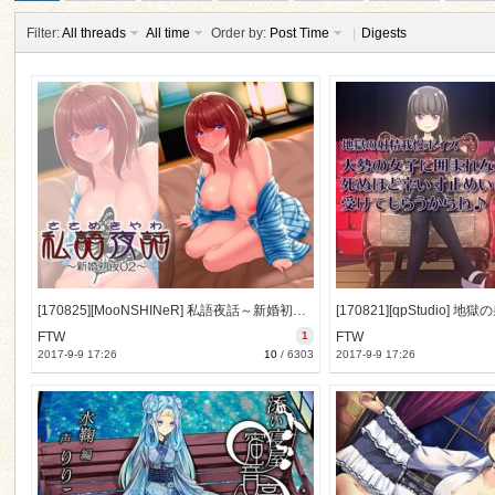
Filter:
All threads
All time
Order by:
Post Time
|
Digests
ko
[170825][MooNSHINeR] 私語夜話～新婚初夜02～「うぶな仕事場の同僚と」 [1439M] [RJ205350]
FTW
1
FTW
2017-9-9 17:26
10
/
6303
2017-9-9 17:26
co