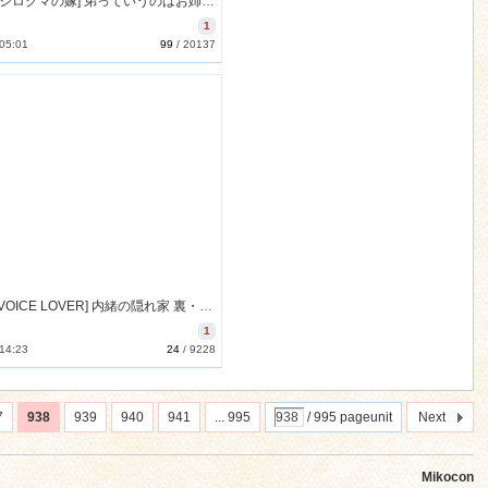
[171029][シロクマの嫁] 弟っていうのはお姉ちゃんが大好きな生き物なんでしょ? [2907M] [RJ211017]
1
 05:01
99
/
20137
[171118][VOICE LOVER] 内緒の隠れ家 裏・あまえた樓 紗季 [2913M] [RJ212422]
1
 14:23
24
/
9228
7
938
939
940
941
... 995
/ 995 pageunit
Next
Mikocon