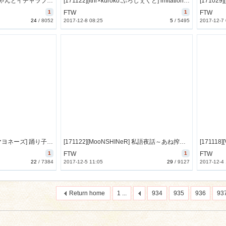
[171125][夢見屋さん] 椛ちゃんとイチャラブちゅっちゅしちゃうお話 [598M] [RJ213231]
[171122][ftnr×kuroko.ぷろじぇくと] imitation～男の娘アイドルがバレるまで～ [104M] [RJ211787]
1
FTW
1
FTW
24
/
8052
2017-12-8 08:25
5
/
5495
2017-12-7
[171102][ケチャップ味のマヨネーズ] 踊り子に乗り移ったサキュバスから踊り子を助けるために三日間オナ禁する勇者様 [163M] [RJ211814]
[171122][MooNSHINeR] 私語夜話～あね搾精01～「あねキュバス01」 [1726M] [RJ212881]
1
FTW
1
FTW
22
/
7384
2017-12-5 11:05
29
/
9127
2017-12-4
Return home
1 ...
934
935
936
93