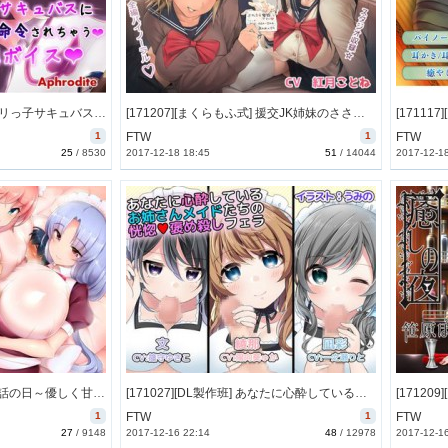
[171021][Aphrodite] ドSロリっ子サキュバスに朝からきっつーい命令されちゃう完全マゾ向け変態ボイス [40M] [RJ211196]
[171207][まくらもふ式] 援交JK姉妹のささやきカプセル☆～朝まで密着添い寝えっち～ [499M] [RJ213948]
1
FTW
1
FTW
25
/
8530
2017-12-18 18:45
51
/
14044
2017-12-1
[171129][サイドオフ] お世話の日～優しく甘いご主人様開発調教日記～ [341M] [RJ213773]
[171027][DL製作班] あなたに心酔しているお姉さんメイドたちの恍惚褒め殺しフェラ [987M] [RJ210165]
1
FTW
1
FTW
27
/
9148
2017-12-16 22:14
48
/
12978
2017-12-1