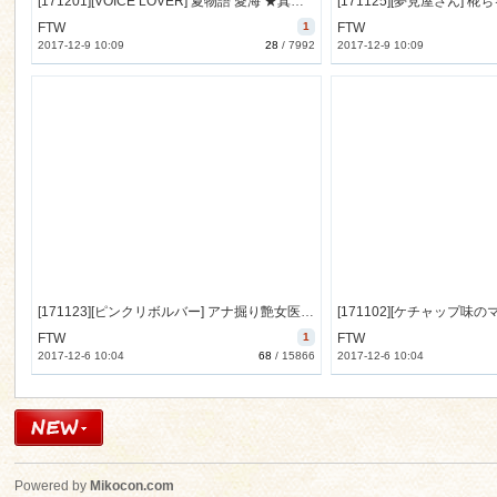
[171201][VOICE LOVER] 夏物語 愛海 ★真夏の汗だくえっちは感度200ぱーせーんと!★ [2761M] [RJ213851]
FTW
1
FTW
2017-12-9 10:09
28
/
7992
2017-12-9 10:09
[171123][ピンクリボルバー] アナ掘り艶女医さんの――前立腺コリコリによる強制メスイキ搾精治療♪ [738M] [RJ213274]
FTW
1
FTW
2017-12-6 10:04
68
/
15866
2017-12-6 10:04
Powered by
Mikocon.com