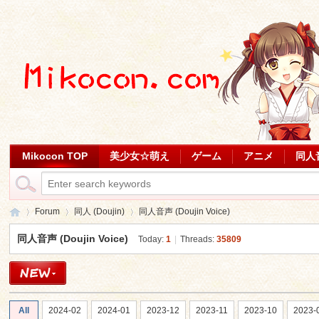
Mikocon TOP
美少女☆萌え
ゲーム
アニメ
同人
Forum
同人 (Doujin)
同人音声 (Doujin Voice)
同人音声 (Doujin Voice)
Today:
1
|
Threads:
35809
Mi
»
›
›
All
2024-02
2024-01
2023-12
2023-11
2023-10
2023-