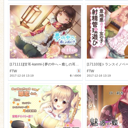
[171111][甘耳-kanmi-] 夢の中へ～癒しの耳かき～ [41M] [RJ212160]
FTW
1
FTW
2017-12-16 13:19
6
/
4906
2017-12-16 13:19