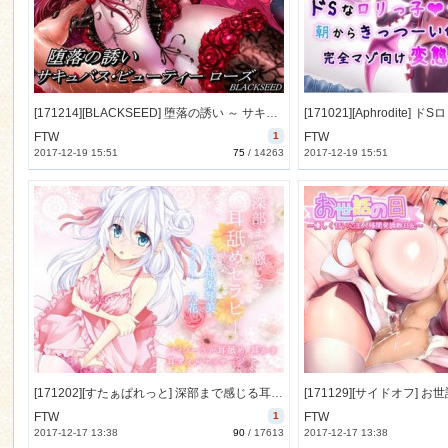
n
[171214][BLACKSEED] 堕落の誘い ～ サキュバス・ビューティー ローズ ～ [1150M] [RJ214361]
FTW
1
FTW
2017-12-19 15:51
75
/
14263
2017-12-19 15:51
[171202][すたぁぱれっと] 深部まで感じる耳舐めセラピー【バイノーラル】 [2229M] [RJ213041]
FTW
1
FTW
2017-12-17 13:38
90
/
17613
2017-12-17 13:38