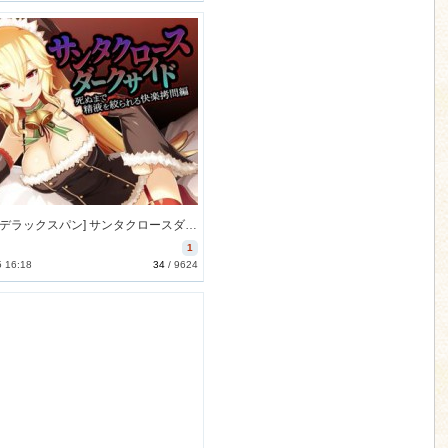
[171028][デラックスパン] サンタクロースダークサイド～死ぬまで精液を搾られる快楽拷問編～ [68M] [RJ211280]
1
5 16:18
34
/
9624