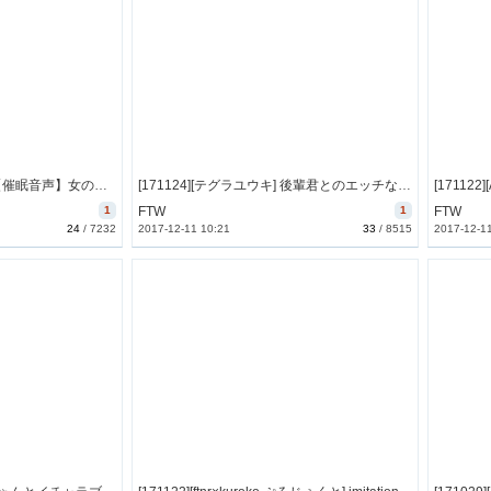
[171125][mosquito cock] 【催眠音声】女の子に催眠術で好きにされ手ェ [1153M] [RJ212704]
[171124][テグラユウキ] 後輩君とのエッチな放課後～Sっ気のある先輩に耳舐め濃厚えっちされまくる～【立体音響】 [1199M] [RJ212502]
1
FTW
1
FTW
24
/
7232
2017-12-11 10:21
33
/
8515
2017-12-1