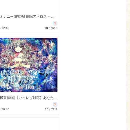
[171027][オナニー研究所] 催眠アネロス ～アネロスを使ったメスイキ誘導～ [414M] [RJ210640]
1
4 12:10
18
/
7615
[171029][極東催眠] 【ハイレゾ対応】あなたも明晰夢を見られる!【催眠音声】 [731M] [RJ211797]
1
2 20:46
16
/
7111