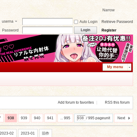
Narrow
userna
Auto Login
Retrieve Password
me
Login
Password
Register
My menu
Add forum to favorites
|
RSS this forum
7
938
939
940
941
... 995
/ 995 pageunit
Next
2023-02
2023-01
旧作