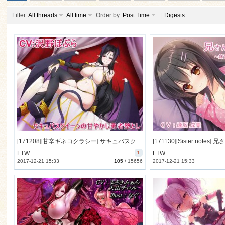
Filter:
All threads
All time
Order by:
Post Time
|
Digests
ko
[171208][甘辛ギネコクラシー] サキュバスクイーンの甘やかし勇者堕とし [408M] [RJ213895]
FTW
1
FTW
2017-12-21 15:33
105
/
15656
2017-12-21 15:33
co