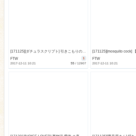
[171125][ダチュラスクリプト] 引きこもりの美少女妹の性欲処理係 [304M] [RJ212888]
FTW
1
FTW
2017-12-11 10:21
55
/
12907
2017-12-11 10:21