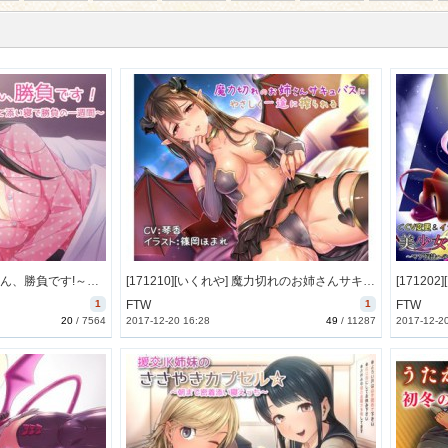
[171130][Sister notes] 兄さん、勝負です!～妹と添い寝で勝負の一週間～ [1107M] [RJ211556]
[171210][いくれや] 魔力切れのお姉さんサキュバスにやさしく一途に搾られる [1835M] [RJ214370]
1
FTW
1
FTW
20
/
7564
2017-12-20 16:28
49
/
11287
2017-12-2