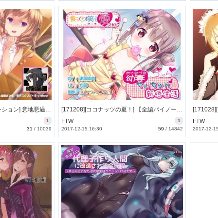
[171103][トランスイノベーション] 意地悪過ぎる女の子の射精管理遊び～地獄のオナサポ～ [307M] [RJ208060]
[171208][ココナッツの夏！] 【全編バイノーラル収録】食べて笑って愛されて幼妻ちぃちゃんとのらぶらぶ新婚生活【発売より28日間限定で10%OFF!】 [12147M] [RJ214195]
1
FTW
1
FTW
31
/
10039
2017-12-15 16:30
59
/
14842
2017-12-1