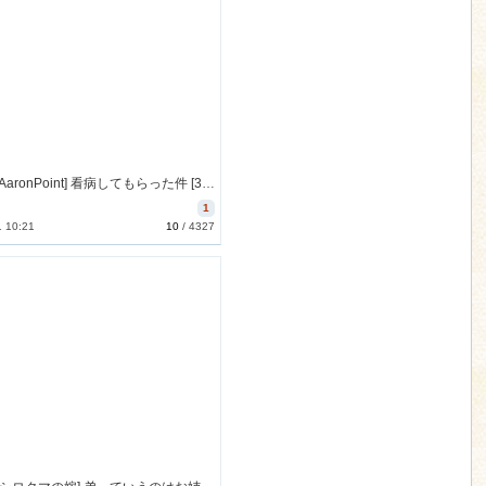
[171122][AaronPoint] 看病してもらった件 [330M] [RJ212767]
1
1 10:21
10
/
4327