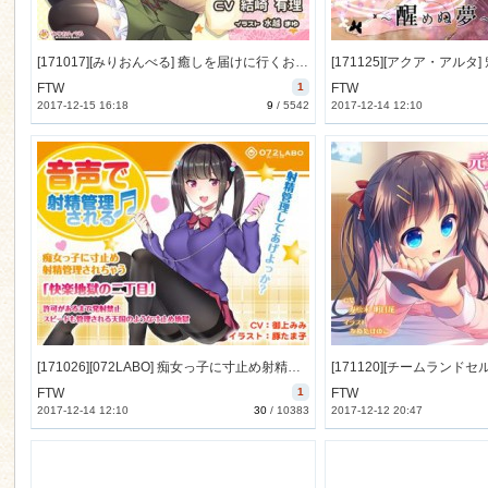
[171017][みりおんべる] 癒しを届けに行くお店 憩恋-icoi- ゆずき [368M] [RJ210359]
FTW
1
FTW
2017-12-15 16:18
9
/
5542
2017-12-14 12:10
[171026][072LABO] 痴女っ子に寸止め射精管理されちゃう「快楽地獄の二丁目」 [141M] [RJ210901]
FTW
1
FTW
2017-12-14 12:10
30
/
10383
2017-12-12 20:47