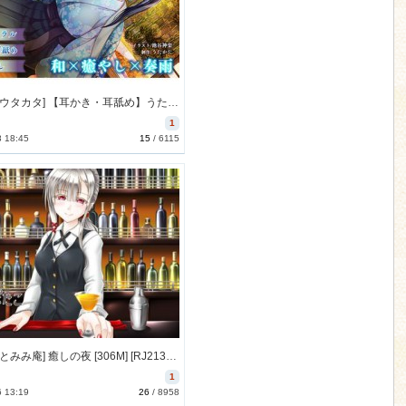
[171117][ウタカタ] 【耳かき・耳舐め】うたかたの宿 初冬の囲炉裏【バイノーラル・癒やし】 (Ver.2017-11-18) [1232M] [RJ211713]
1
8 18:45
15
/
6115
[171209][とみみ庵] 癒しの夜 [306M] [RJ213992]
1
6 13:19
26
/
8958