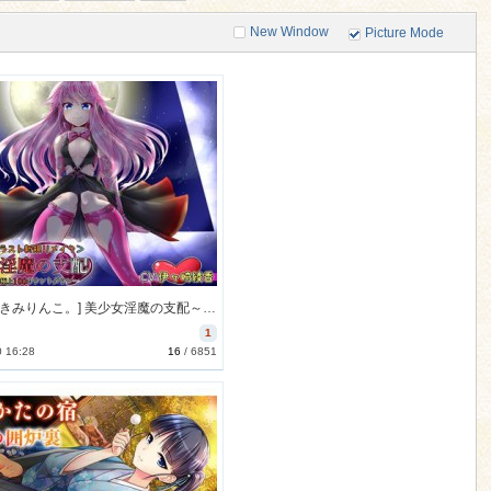
New Window
Picture Mode
[171202][きみりんこ。] 美少女淫魔の支配～マゾ奴隷への極上100カウントダウン～<CV変更リメイク> [209M] [RJ213942]
1
0 16:28
16
/
6851