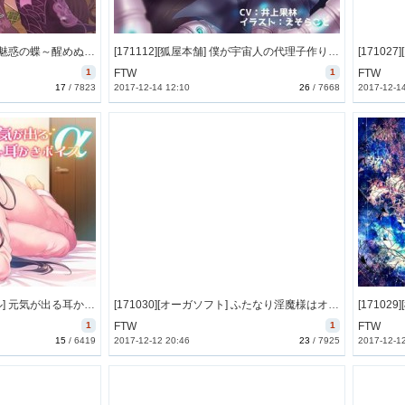
[171125][アクア・アルタ] 魅惑の蝶～醒めぬ夢～ [567M] [RJ213311]
[171112][狐屋本舗] 僕が宇宙人の代理子作り人間に改造される全行程 ～今日からあなたは代理生殖ユニット512号です～ [218M] [RJ209816]
1
FTW
1
FTW
17
/
7823
2017-12-14 12:10
26
/
7668
2017-12-1
[171120][チームランドセル] 元気が出る耳かきボイスα [453M] [RJ213113]
[171030][オーガソフト] ふたなり淫魔様はオナ禁明け! [193M] [RJ209334]
1
FTW
1
FTW
15
/
6419
2017-12-12 20:46
23
/
7925
2017-12-1