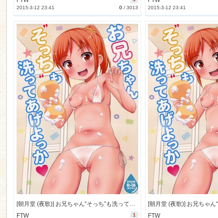
FTW
FTW
2015-3-12 23:41
0
/
3013
2015-3-12 23:41
[朝月堂 (夜歌)] お兄ちゃん“そっち”も洗ってあげよっか (オリジナル) [60M]
FTW
1
FTW