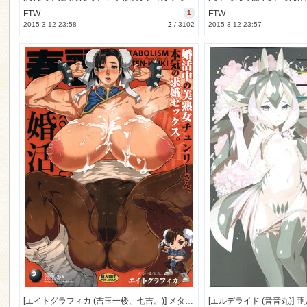
FTW
1
FTW
2015-3-12 23:58
2
/
3102
2015-3-12 23:57
n
[エイトグラフィカ (吉玉一楼、七吉。)] メタボリズム春麗 婚活中の美熟女チュンリーさん、本気の求婚セックス。 (ストリートファイター) [38M]