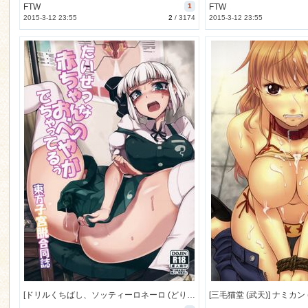
FTW
1
FTW
2015-3-12 23:55
2
/
3174
2015-3-12 23:55
[ドリルくちばし、ソッティーロネーロ (どりる魚、くろぅす)] たいせつな赤ちゃんのおへやがでちゃってるぅ 東方子宮脱合同誌 (東方) [63M]
[三毛猫堂 (武天)] ナミカン 