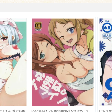
くまん (東方) [3M]
[ろいやるびっち (haruhisky)] なまはめトライ！ (ガンダムビルドファイターズ) [156M]