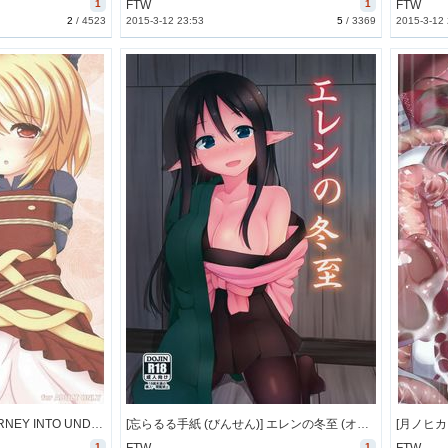
1
FTW
1
FTW
2
/
4523
2015-3-12 23:53
5
/
3369
2015-3-12
[山猫神社 (じょん犬)] JOURNEY INTO UNDERGROUND (東方) [3M]
[忘らるる手紙 (びんせん)] エレンの冬至 (オリジナル) [84M]
1
1