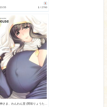
1
 23:55
1
/
2760
[チョキの神さま、わんわん堂 (間垣りょうた)] Religieuse (ダンジョンズ＆プリンセス) [32M]