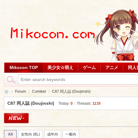
Mikocon TOP
美少女☆萌え
ゲーム
アニメ
同人
Forum
Comiket
C87 同人誌 (Doujinshi)
C87 同人誌 (Doujinshi)
Today:
0
|
Threads:
1135
Mi
»
›
›
All
女性向 (BL)
成年向
一般向