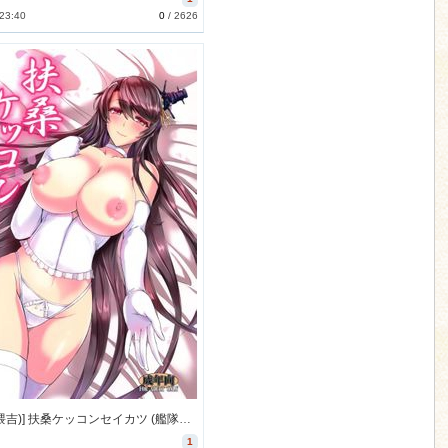
 23:40
0
/
2626
[玉子房 (隈吉)] 扶桑ケッコンセイカツ (艦隊これくしょん -艦これ-) [17M]
1