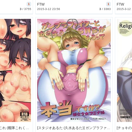
1
FTW
1
FTW
3
/
3755
2015-3-12 23:56
3
/
3383
2015-3-12
[シグナレス次元 (麦丸)] 天これ (艦隊これくしょん -艦これ-) [41M]
[スタジオあるた (久水あるた)] ガンプラファイターと出会えるSNSがあるって本当ですか？ 援交少女フミナ編 (ガンダムビルドファイターズトライ) [5M]