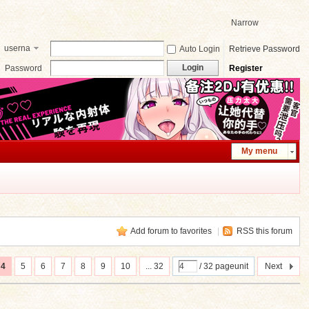
Narrow
userna
Auto Login
Retrieve Password
me
Login
Password
Register
My menu
Add forum to favorites
|
RSS this forum
4
5
6
7
8
9
10
... 32
/ 32 pageunit
Next