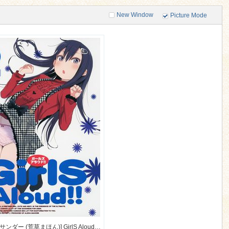
New Window
Picture Mode
[アレクササンダー (荒草まほん)] GirlS Aloud!! Vol.6.5 (オリジナル) [99M]