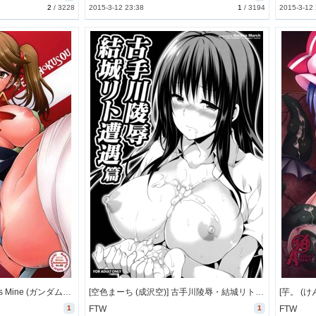
2
/
3228
2015-3-12 23:38
1
/
3194
2015-3-12
[琥珀亭 (堺はまち)] World is Mine (ガンダムビルドファイターズトライ) [10M]
[空色まーち (成沢空)] 古手川陵辱・結城リト遭遇篇 (To LOVEる -とらぶる-) [24M]
[芋。 (けん
1
FTW
1
FTW