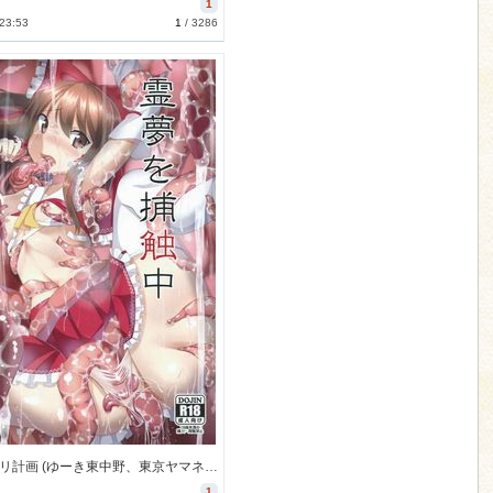
1
 23:53
1
/
3286
[月ノヒカリ計画 (ゆーき東中野、東京ヤマネ、鉄壁巨人)] 霊夢を捕触中 (東方) [2M]
1