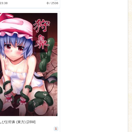
 23:38
0
/
2536
ぴ)] 狩鼻 (東方) [28M]
1