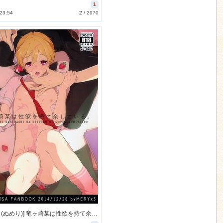
1
 23:54
2
/
2970
[MERYx3 (ぬめり)] 竜ヶ崎某は性欲を持て余している。 (Free!) [62M]