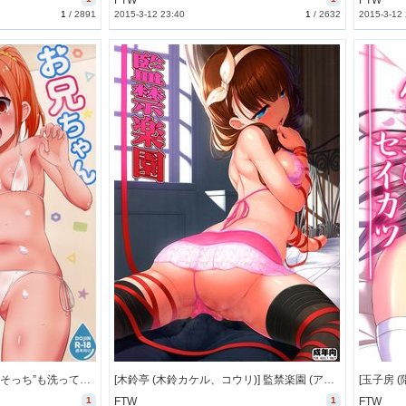
FTW
FTW
1
/
2891
2015-3-12 23:40
1
/
2632
2015-3-12
[朝月堂 (夜歌)] お兄ちゃん“そっち”も洗ってあげよっか (オリジナル) [60M]
[木鈴亭 (木鈴カケル、コウリ)] 監禁楽園 (アイドルマスター) [35M]
1
FTW
1
FTW