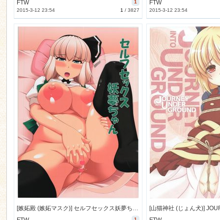
FTW
1
FTW
2015-3-12 23:54
1
/
3827
2015-3-12 23:54
[嫉妬殿 (嫉妬マスク)] セルフセックス妖夢ちゃん (東方) [10M]
1