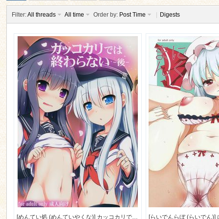
Filter:
All threads
All time
Order by:
Post Time
|
Digests
ko
co
[めんてい処 (めんていやくな)] カッコカリでは終わらない -後- (艦隊これくしょん -艦これ-) [91M]
[らいでんらぼ (らいでん)] に