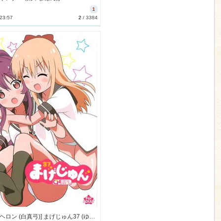
1
 23:57
2
/
3384
[サークルヘロン (白真弓)] まげじゅん37 (ゆるゆり) [35M]