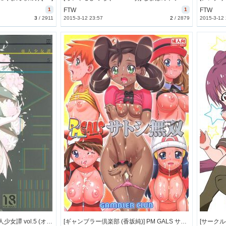
1
FTW
1
FTW
3
/
2911
2015-3-12 23:57
2
/
2879
2015-3-12
[エルデライド (音音丸)] 亜人少女譚 vol.5 (オリジナル) [90M]
[ギャンブラー倶楽部 (香坂純)] PM GALS サトシ無双 (ポケットモンスター) [61M]