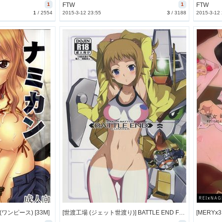
1
FTW
1
FTW
1
/
2554
2015-3-12 23:55
3
/
3188
2015-3-12
(ワンピース) [33M]
[世渡工場 (ジェット世渡り)] BATTLE END FUMINA (ガンダムビルドファイターズトライ) [43M]