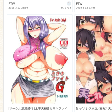
FTW
1
FTW
2015-3-12 23:56
5
/
3733
2015-3-12 23:56
[サークル浪漫飛行 (太平天極)] ミサキファイトG (カードファイト！！ ヴァンガード) [27M]