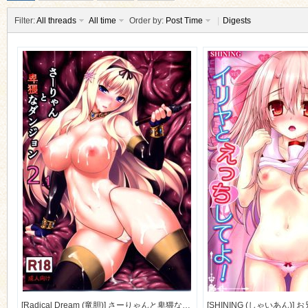
Filter:
All threads
All time
Order by:
Post Time
|
Digests
ko
co
[Radical Dream (竜胆)] さーりゃんと卑猥なダンジョン2.1 (ToHeart2 ダンジョントラベラーズ) [42M]