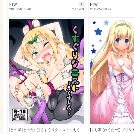
FTW
1
FTW
2015-2-9 08:49
2
/
3289
2015-2-9 08:49
[との屋 (とのたに)] くすぐりクエスト～えくすとら～ (オリジナル) [63M]