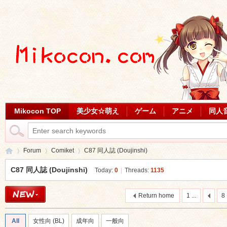
Mikocon TOP
美少女☆萌え
ゲーム
アニメ
同人
Forum
Comiket
C87 同人誌 (Doujinshi)
C87 同人誌 (Doujinshi)
Today:
0
|
Threads:
1135
Mi
»
›
›
Return home
1 ...
8
All
女性向 (BL)
成年向
一般向