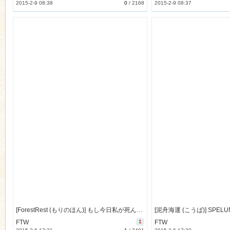
2015-2-9 08:38
0
/
2168
2015-2-9 08:37
[ForestRest (もりのほん)] もし今日私が死んだなら (東方) [53M]
[泥舟海運 (こうば)] SPELUNK
FTW
1
FTW