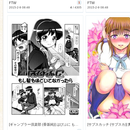
FTW
1
FTW
2015-2-9 08:48
4
/
4305
2015-2-9 08:48
[ギャンブラー倶楽部 (香坂純)] はぴぷに もし髮をほどいてなかったら (プリキュア) [35M]