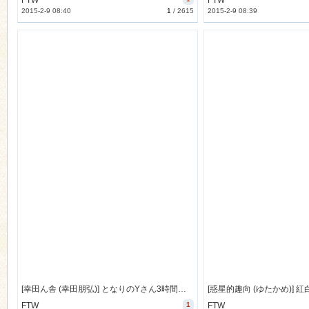
FTW
FTW
2015-2-9 08:40
1
/
2615
2015-2-9 08:39
[幸田ん舎 (幸田朋弘)] となりのYさん3時間目 (となりの関くん) [46M]真崎ケイ
FTW
1
FTW