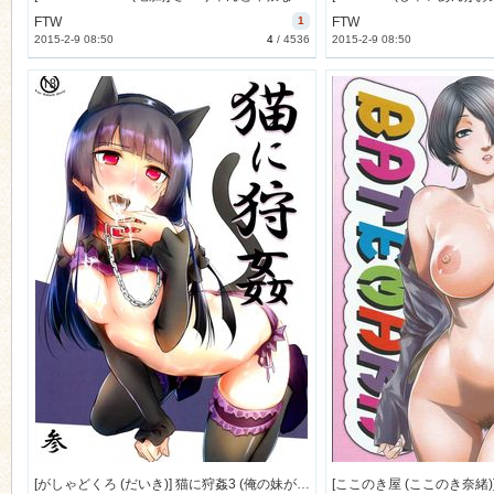
FTW
1
FTW
2015-2-9 08:50
4
/
4536
2015-2-9 08:50
n
[がしゃどくろ (だいき)] 猫に狩姦3 (俺の妹がこんなに可愛いわけがない) [24M]