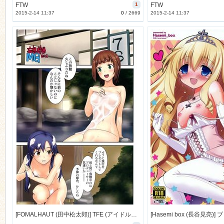
FTW
1
FTW
2015-2-14 11:37
0
/
2669
2015-2-14 11:37
[FOMALHAUT (田中松太郎)] TFE (アイドルマスター) [10M]