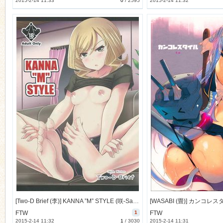
2015-2-14 11:33
0
/
2595
2015-2-14 11:32
[Two-D Brief (李)] KANNA ”M” STYLE (咲-Saki-) [5M]
FTW
1
FTW
2015-2-14 11:32
1
/
3030
2015-2-14 11:31