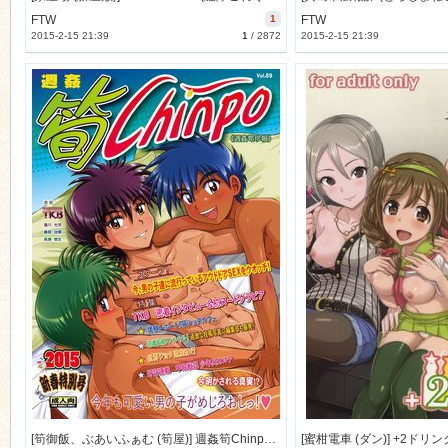
FTW
1
FTW
2015-2-15 21:39
1
/
2872
2015-2-15 21:39
n
[筍御飯、ぶあいふぁむ (筍屋)] 週姦筍Chinpo (オリジナル) [35M]