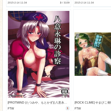
2015-2-14 11:34
3
/
3109
2015-2-14 11:34
[PROTMIND (たつみや、もとかず)] 八意永琳の診察 (東方) [32M]
FTW
1
FTW