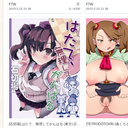
FTW
1
FTW
2015-2-15 21:38
1
/
4330
2015-2-15 21:38
[石切場] はたて、無理してがんばる (東方) [25M]