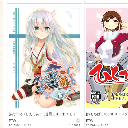
[あずーる (しえるあーく)] 響こすぷれくしょん (艦隊これくしょん -艦これ-) [34M]
FTW
1
FTW
2015-2-14 11:31
1
/
3089
2015-2-14 11:30