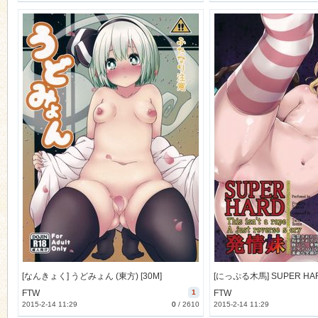
[なんきょく] うどみょん (東方) [30M]
FTW
1
FTW
2015-2-14 11:29
0
/
2610
2015-2-14 11:29