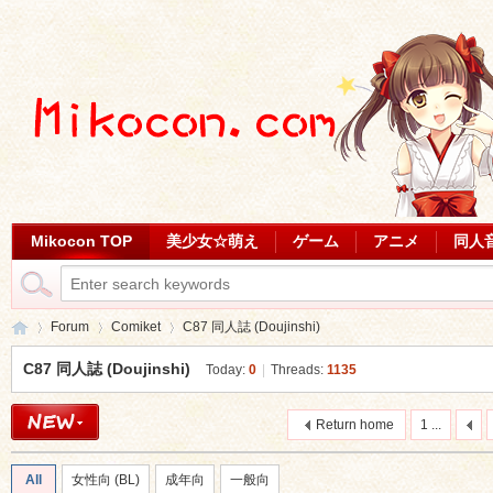
Mikocon TOP
美少女☆萌え
ゲーム
アニメ
同人
Forum
Comiket
C87 同人誌 (Doujinshi)
C87 同人誌 (Doujinshi)
Today:
0
|
Threads:
1135
Mi
»
›
›
Return home
1 ...
All
女性向 (BL)
成年向
一般向