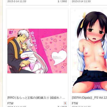
2015-2-14 11:33
1
/
2892
2015-2-14 11:33
[RRO (るらっと)] 狐の(婿)嫁入り (繰繰れ！コックリさん) [22M]
FTW
1
FTW