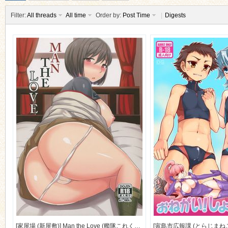
Filter:
All threads
All time
Order by:
Post Time
|
Digests
ko
co
[家屋場 (新屋敷)] Man the Love (艦隊これくしょん -艦これ-) [23M]