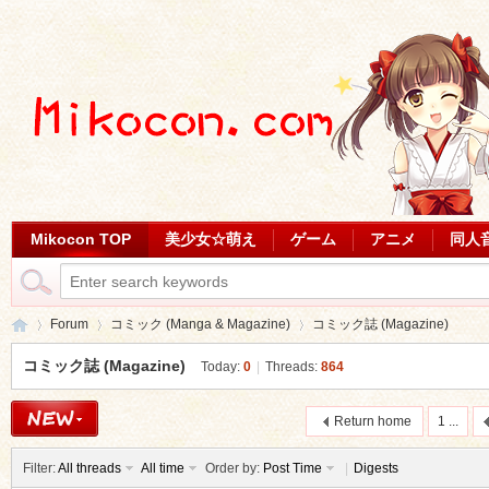
Mikocon TOP
美少女☆萌え
ゲーム
アニメ
同人
Forum
コミック (Manga & Magazine)
コミック誌 (Magazine)
コミック誌 (Magazine)
Today:
0
|
Threads:
864
Mi
»
›
›
Return home
1 ...
Filter:
All threads
All time
Order by:
Post Time
|
Digests