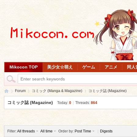
Mikocon TOP
美少女☆萌え
ゲーム
アニメ
同人
Forum
コミック (Manga & Magazine)
コミック誌 (Magazine)
コミック誌 (Magazine)
Today:
0
|
Threads:
864
Mi
»
›
›
Filter:
All threads
All time
Order by:
Post Time
|
Digests