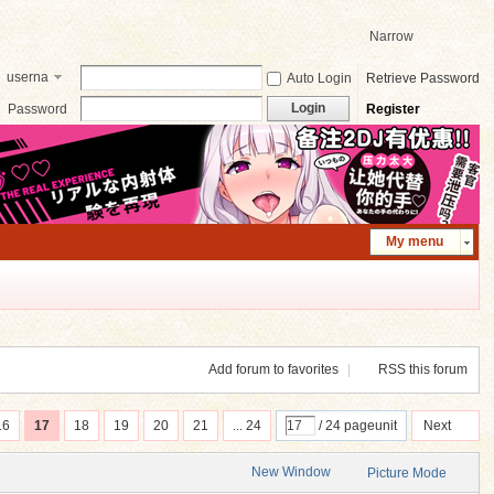
Narrow
userna
Auto Login
Retrieve Password
me
Login
Password
Register
My menu
Add forum to favorites
|
RSS this forum
16
17
18
19
20
21
... 24
/ 24 pageunit
Next
New Window
Picture Mode