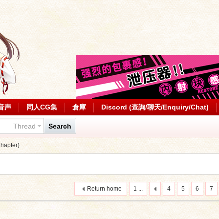
音声
同人CG集
倉庫
Discord (查詢/聊天/Enquiry/Chat)
Thread
Search
apter)
Return home
1 ...
4
5
6
7