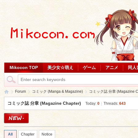
Mikocon TOP
美少女☆萌え
ゲーム
アニメ
同人
Forum
コミック (Manga & Magazine)
コミック誌 分章 (Magazine Ch
コミック誌 分章 (Magazine Chapter)
Today:
0
|
Threads:
643
Mi
»
›
›
All
Chapter
Notice