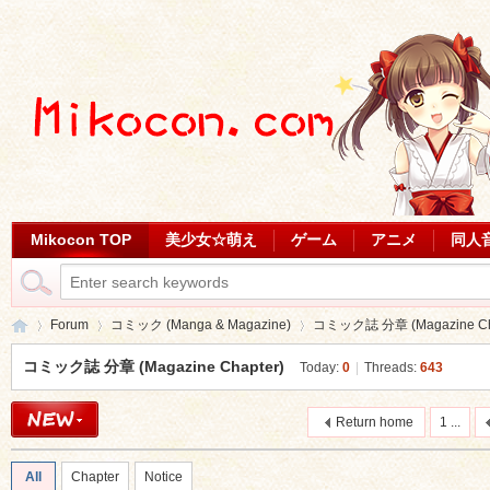
Mikocon TOP
美少女☆萌え
ゲーム
アニメ
同人
Forum
コミック (Manga & Magazine)
コミック誌 分章 (Magazine Cha
コミック誌 分章 (Magazine Chapter)
Today:
0
|
Threads:
643
Mi
»
›
›
Return home
1 ...
All
Chapter
Notice