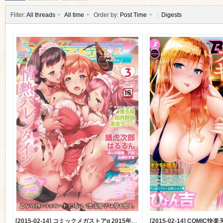
Filter:
All threads
All time
Order by:
Post Time
|
Digests
ko
co
[2015-02-14] コミックメガストアα 2015年3月号 (comic megastore alpha 2015-3)